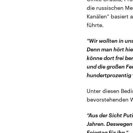
die russischen Med
Kanälen“ basiert a
führte.
“Wir wollten in un
Denn man hört hie
könne dort frei be
und die großen Fer
hundertprozentig 
Unter diesen Bedi
bevorstehenden Wi
“Aus der Sicht Put
Jahren. Deswegen w
Feiertag für ihn.“