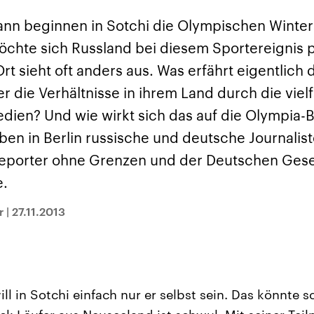
sen und
Hintergründe
Hintergründe
Der Überfall der
Der Iran – seit der
rgründe
ann beginnen in Sotchi die Olympischen Winte
haftlich und
palästinensischen
Islamischen Revolu
risch gehören die
Terrororganisation
1979 auch Islamisc
öchte sich Russland bei diesem Sportereignis 
igten Staaten zu
Hamas im Oktober 2023
Republik Iran – ist e
ächtigsten
auf Israel hat in der
von einem
Ort sieht oft anders aus. Was erfährt eigentlich 
n der Erde, mit
Region wieder die
Religionsführer auto
 Einfluss auf das
Gewalt entfacht. Israel
regierter Staat im 
 die Verhältnisse in ihrem Land durch die vielf
le Weltgeschehen.
möchte die Hamas
Osten. Eine Feindsc
zerstören. Diese wird wie
zu Israel und zu de
edien? Und wie wirkt sich das auf die Olympia-
die Hisbollah im Libanon
ist fest in der
vom Iran unterstützt.
Staatsideologie
en in Berlin russische und deutsche Journaliste
verankert.
eporter ohne Grenzen und der Deutschen Gesel
.
r
|
27.11.2013
ill in Sotchi einfach nur er selbst sein. Das könnte 