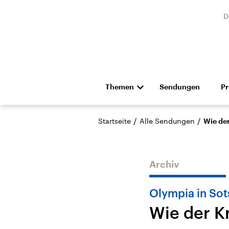
D
Themen
Sendungen
P
Die Nachrichten
Politik
/
/
Startseite
Alle Sendungen
Wie der
Hörspiel und Feature
Musik
Archiv
Olympia in Sot
Wie der K
Landtagswahl Sachsen-
USA
Anhalt 2026
Aktuel