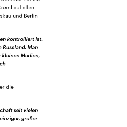
Kreml auf allen
oskau und Berlin
n kontrolliert ist.
in Russland. Man
z kleinen Medien,
ach
er die
haft seit vielen
einziger, großer