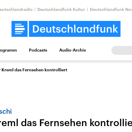
eutschlandradio
Deutschlandfunk Kultur
Deutschlandfunk No
rogramm
Podcasts
Audio-Archiv
Wirtschaft
Wissen
Kultur
Europa
Gesellschaf
 Kreml das Fernsehen kontrolliert
schi
reml das Fernsehen kontrollie
Nahostkonflikt
Iran
le Beiträge,
Aktuelle Lage und
Aktuelle Lage und