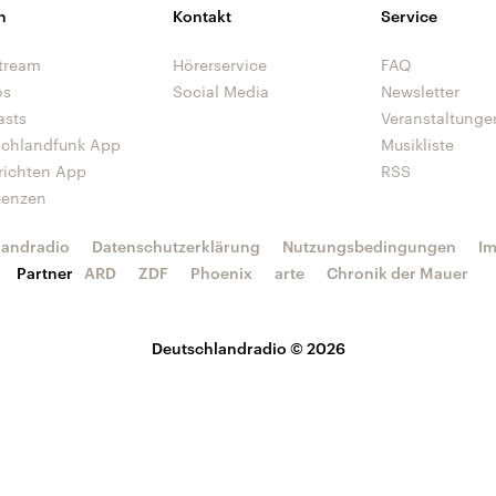
n
Kontakt
Service
tream
Hörerservice
FAQ
os
Social Media
Newsletter
asts
Veranstaltunge
schlandfunk App
Musikliste
richten App
RSS
uenzen
landradio
Datenschutzerklärung
Nutzungsbedingungen
I
Partner
ARD
ZDF
Phoenix
arte
Chronik der Mauer
Deutschlandradio © 2026