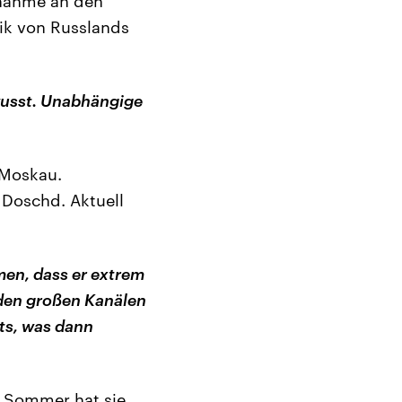
lnahme an den
tik von Russlands
wusst. Unabhängige
n Moskau.
 Doschd. Aktuell
men, dass er extrem
n den großen Kanälen
ts, was dann
m Sommer hat sie