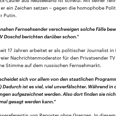
ck-Läufer aus Neuseeland ist schwul. Mit seiner Tei
l er ein Zeichen setzen – gegen die homophobe Poli
r Putin.
snahen Fernsehsender verschweigen solche Fälle be
 TV Doschd berichten darüber schon.“
eit 17 Jahren arbeitet er als politischer Journalist i
reier Nachrichtenmoderator für den Privatsender TV
sche Stimme auf dem russischen Fernsehmarkt.
scheidet sich vor allem von den staatlichen Program
(…) Dadurch ist es viel, viel unverfälschter. Während i
ngen aufgezeichnet werden. Also dort finden sie nich
mal gesagt werden kann.“
essereferentin von Reporter ohne Grenzen. In diese