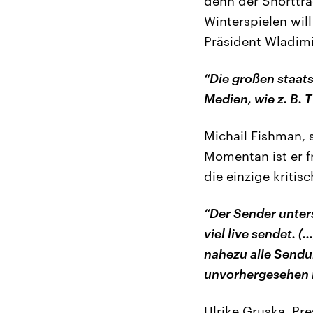
denn der Shorttra
Winterspielen wil
Präsident Wladimi
“Die großen staat
Medien, wie z. B.
Michail Fishman, s
Momentan ist er f
die einzige kriti
“Der Sender unter
viel live sendet. 
nahezu alle Sendu
unvorhergesehen 
Ulrike Gruska, Pr