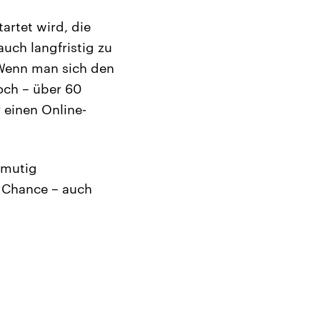
artet wird, die
uch langfristig zu
 Wenn man sich den
och – über 60
 einen Online-
smutig
e Chance – auch