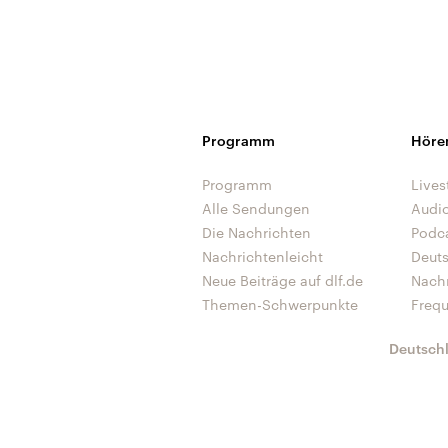
Programm
Höre
Programm
Lives
Alle Sendungen
Audi
Die Nachrichten
Podc
Nachrichtenleicht
Deut
Neue Beiträge auf dlf.de
Nach
Themen-Schwerpunkte
Freq
Deutsch