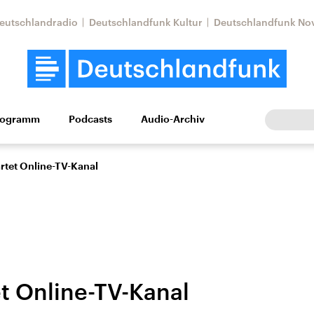
eutschlandradio
Deutschlandfunk Kultur
Deutschlandfunk No
rogramm
Podcasts
Audio-Archiv
Wirtschaft
Wissen
Kultur
Europa
Gesellschaf
rtet Online-TV-Kanal
et Online-TV-Kanal
Nahostkonflikt
Iran
le Beiträge,
Aktuelle Lage und
Aktuelle Lage und