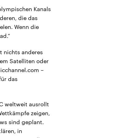
 olympischen Kanals
deren, die das
ielen. Wenn die
ad.“
t nichts anderes
dem Satelliten oder
picchannel.com –
für das
 weltweit ausrollt
Wettkämpfe zeigen,
ws sind geplant.
ären, in