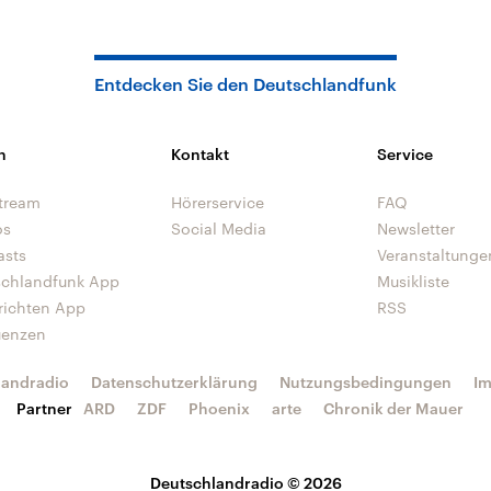
Entdecken Sie den Deutschlandfunk
n
Kontakt
Service
tream
Hörerservice
FAQ
os
Social Media
Newsletter
asts
Veranstaltunge
schlandfunk App
Musikliste
richten App
RSS
uenzen
landradio
Datenschutzerklärung
Nutzungsbedingungen
I
Partner
ARD
ZDF
Phoenix
arte
Chronik der Mauer
Deutschlandradio © 2026