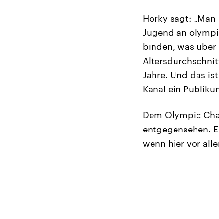
Horky sagt: „Man k
Jugend an olympis
binden, was über 
Altersdurchschnit
Jahre. Und das is
Kanal ein Publiku
Dem Olympic Chann
entgegensehen. Er
wenn hier vor all