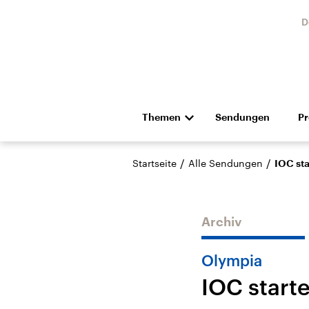
D
Themen
Sendungen
P
Die Nachrichten
Politik
/
/
Startseite
Alle Sendungen
IOC sta
Hörspiel und Feature
Musik
Archiv
Olympia
IOC start
Landtagswahl Sachsen-
USA
Anhalt 2026
Aktuel