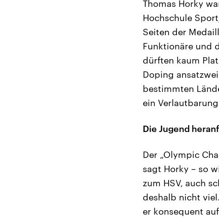
Thomas Horky war 
Hochschule Sport
Seiten der Medail
Funktionäre und d
dürften kaum Plat
Doping ansatzweis
bestimmten Lände
ein Verlautbarung
Die Jugend heran
Der „Olympic Chann
sagt Horky – so w
zum HSV, auch sch
deshalb nicht vie
er konsequent auf