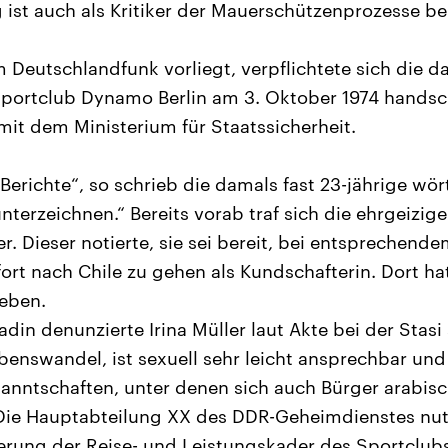
 ist auch als Kritiker der Mauerschützenprozesse be
m Deutschlandfunk vorliegt, verpflichtete sich die 
Sportclub Dynamo Berlin am 3. Oktober 1974 handsch
t dem Ministerium für Staatssicherheit.
Berichte“, so schrieb die damals fast 23-jährige wör
terzeichnen.“ Bereits vorab traf sich die ehrgeizig
er. Dieser notierte, sie sei bereit, bei entsprechend
ort nach Chile zu gehen als Kundschafterin. Dort ha
geben.
in denunzierte Irina Müller laut Akte bei der Stasi 
enswandel, ist sexuell sehr leicht ansprechbar und
nntschaften, unter denen sich auch Bürger arabisc
 Die Hauptabteilung XX des DDR-Geheimdienstes nutz
erung der Reise- und Leistungskader des Sportclub