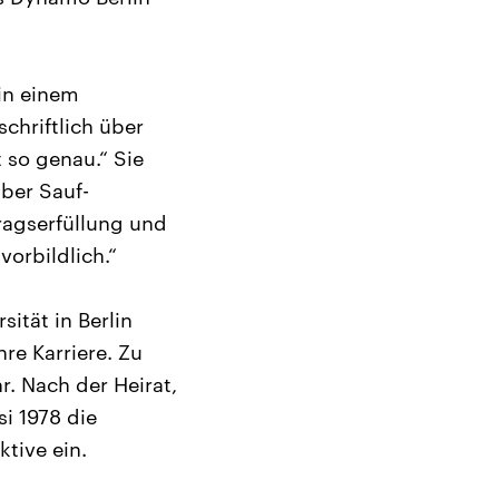
 in einem
chriftlich über
 so genau.“ Sie
ber Sauf-
tragserfüllung und
vorbildlich.“
ität in Berlin
re Karriere. Zu
r. Nach der Heirat,
i 1978 die
tive ein.