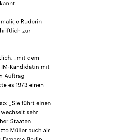
kannt.
damalige Ruderin
riftlich zur
tlich, „mit dem
e IM-Kandidatin mit
em Auftrag
tte es 1973 einen
so: „Sie führt einen
 wechselt sehr
her Staaten
te Müller auch als
s Dynamo Berlin