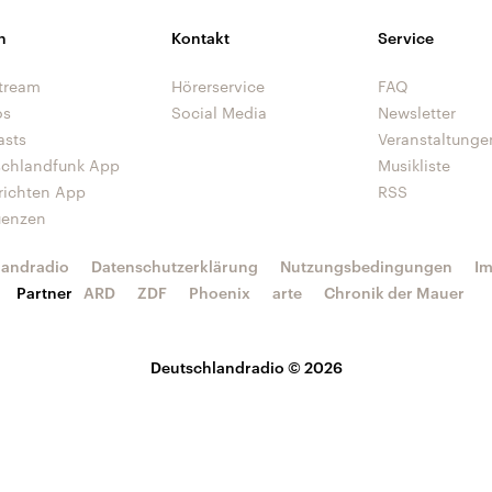
n
Kontakt
Service
tream
Hörerservice
FAQ
os
Social Media
Newsletter
asts
Veranstaltunge
schlandfunk App
Musikliste
richten App
RSS
uenzen
landradio
Datenschutzerklärung
Nutzungsbedingungen
I
Partner
ARD
ZDF
Phoenix
arte
Chronik der Mauer
Deutschlandradio © 2026