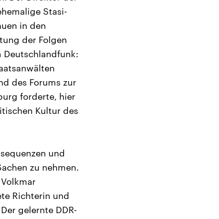
hemalige Stasi-
auen in den
tung der Folgen
m Deutschlandfunk:
taatsanwälten
and des Forums zur
rg forderte, hier
litischen Kultur des
onsequenzen und
r-Sachen zu nehmen.
 Volkmar
ete Richterin und
. Der gelernte DDR-