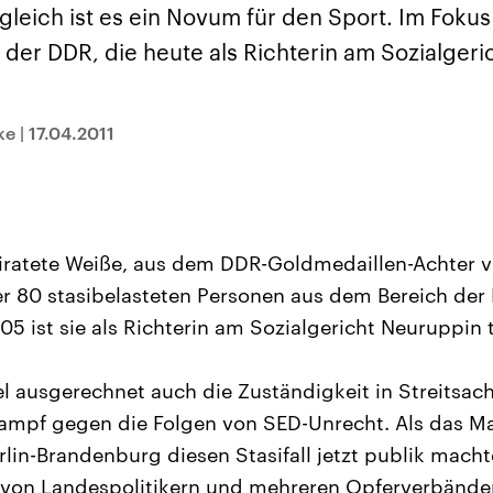
sen und
Hintergründe
Hintergründe
gleich ist es ein Novum für den Sport. Im Fokus
Der Überfall der
Der Iran – seit der
rgründe
haftlich und
palästinensischen
Islamischen Revolu
 der DDR, die heute als Richterin am Sozialger
risch gehören die
Terrororganisation
1979 auch Islamisc
igten Staaten zu
Hamas im Oktober 2023
Republik Iran – ist e
ächtigsten
auf Israel hat in der
von einem
n der Erde, mit
Region wieder die
Religionsführer auto
 Einfluss auf das
Gewalt entfacht. Israel
regierter Staat im 
ke
|
17.04.2011
le Weltgeschehen.
möchte die Hamas
Osten. Eine Feindsc
zerstören. Diese wird wie
zu Israel und zu de
die Hisbollah im Libanon
ist fest in der
vom Iran unterstützt.
Staatsideologie
verankert.
heiratete Weiße, aus dem DDR-Goldmedaillen-Achter v
r 80 stasibelasteten Personen aus dem Bereich de
005 ist sie als Richterin am Sozialgericht Neuruppin t
fiel ausgerechnet auch die Zuständigkeit in Streitsa
ampf gegen die Folgen von SED-Unrecht. Als das Ma
lin-Brandenburg diesen Stasifall jetzt publik machte
 von Landespolitikern und mehreren Opferverbänden