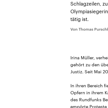
Alle Informationen
Analy
Schlagzeilen, zu
Sachsen-Anhalt wählt
Hinte
am 6. September 2026
Wirtsc
Olympiasiegerin
einen neuen Landtag.
militä
Seit 2021 wird das
Verein
tätig ist.
Bundesland von einer
den m
Koalition aus CDU, SPD
Länder
und FDP regiert.-
großem
Von Thomas Pursch
Umfragen, Prognosen,
aktuel
Wahlprogramme,
aktuelle Berichte und
Hintergründe zu den
Parteien und Kandidaten
der anstehenden Wahl.
Irina Müller, ver
gehört zu den übe
Justiz. Seit Mai 2
In ihren Bereich 
Opfern in ihrem K
des Rundfunks Ber
empörte Proteste