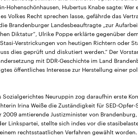
lin-Hohenschönhausen, Hubertus Knabe sagte: Wer e
s Volkes Recht sprechen lasse, gefährde das Vertr
die Brandenburger Landesbeauftragte „zur Aufarbei
hen Diktatur“, Ulrike Poppe erklärte gegenüber de
Stasi-Verstrickungen von heutigen Richtern oder S
uss dies geprüft und diskutiert werden.“ Der Vorst
andersetzung mit DDR-Geschichte im Land Brandenbu
igtes öffentliches Interesse zur Herstellung einer po
s Sozialgerichtes Neuruppin zog daraufhin erste K
chterin Irina Weiße die Zuständigkeit für SED-Opfe
r 2009 amtierende Justizminister von Brandenburg,
 Linkspartei, stellte sich indes vor die stasibelast
in einem rechtsstaatlichen Verfahren gewählt worden