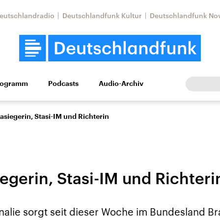
eutschlandradio
Deutschlandfunk Kultur
Deutschlandfunk No
rogramm
Podcasts
Audio-Archiv
Wirtschaft
Wissen
Kultur
Europa
Gesellschaf
siegerin, Stasi-IM und Richterin
egerin, Stasi-IM und Richteri
Nahostkonflikt
Iran
onalie sorgt seit dieser Woche im Bundesland B
le Beiträge,
Aktuelle Lage und
Aktuelle Lage und