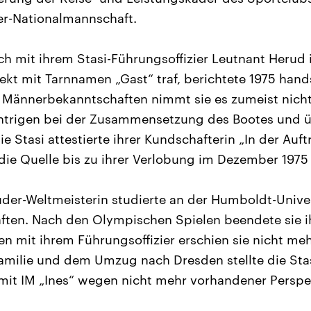
r-Nationalmannschaft.
sich mit ihrem Stasi-Führungsoffizier Leutnant Herud
ekt mit Tarnnamen „Gast“ traf, berichtete 1975 hands
i Männerbekanntschaften nimmt sie es zumeist nicht
Intrigen bei der Zusammensetzung des Bootes und ü
 Stasi attestierte ihrer Kundschafterin „In der Auf
 die Quelle bis zu ihrer Verlobung im Dezember 1975 
der-Weltmeisterin studierte an der Humboldt-Univers
ten. Nach den Olympischen Spielen beendete sie ih
en mit ihrem Führungsoffizier erschien sie nicht meh
milie und dem Umzug nach Dresden stellte die Stas
it IM „Ines“ wegen nicht mehr vorhandener Perspek