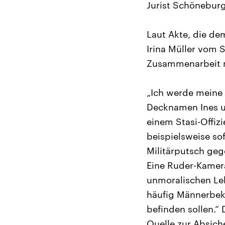
Jurist Schöneburg
Laut Akte, die de
Irina Müller vom 
Zusammenarbeit mi
„Ich werde meine 
Decknamen Ines un
einem Stasi-Offizi
beispielsweise sof
Militärputsch ge
Eine Ruder-Kamerad
unmoralischen Leb
häufig Männerbeka
befinden sollen.“
Quelle zur Absich