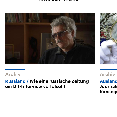
Archiv
Archiv
Russland
Wie eine russische Zeitung
Auslan
ein Dlf-Interview verfälscht
Journal
Konseq