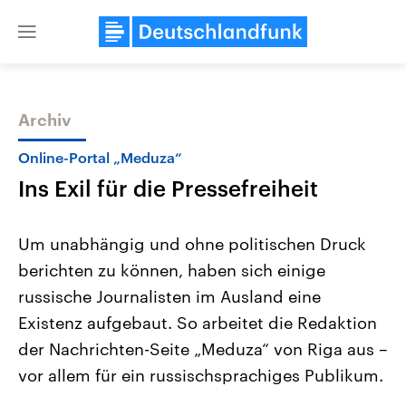
Close
menu
Archiv
Themen
Online-Portal „Meduza“
Ins Exil für die Pressefreiheit
Um unabhängig und ohne politischen Druck
berichten zu können, haben sich einige
russische Journalisten im Ausland eine
Landtagswahl Sachsen-Anhalt
USA
Existenz aufgebaut. So arbeitet die Redaktion
2026
Aktuelle Beiträge, Analys
Alle Informationen
der Nachrichten-Seite „Meduza“ von Riga aus –
Hintergründe
Sachsen-Anhalt wählt am 6.
Wirtschaftlich und militäri
vor allem für ein russischsprachiges Publikum.
September 2026 einen neuen
gehören die Vereinigten S
Landtag. Seit 2021 wird das
den mächtigsten Ländern 
Bundesland von einer Koalition aus
mit großem Einfluss auf d