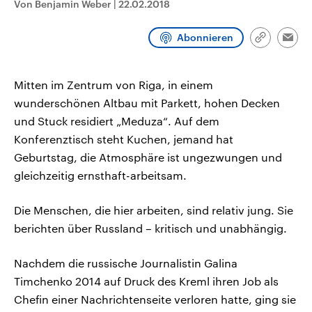
Von Benjamin Weber
|
22.02.2018
CDU, SPD und FDP regiert.-
aktuelle Weltgeschehen.
Umfragen, Prognosen,
Wahlprogramme, aktuelle Berichte
Abonnieren
Sendungen
Programm
Podcasts
und Hintergründe zu den Parteien
Link
Emai
und Kandidaten der anstehenden
kopieren/te
Wahl.
Audio-Archiv
Mitten im Zentrum von Riga, in einem
wunderschönen Altbau mit Parkett, hohen Decken
und Stuck residiert „Meduza“. Auf dem
Konferenztisch steht Kuchen, jemand hat
Geburtstag, die Atmosphäre ist ungezwungen und
gleichzeitig ernsthaft-arbeitsam.
Die Menschen, die hier arbeiten, sind relativ jung. Sie
berichten über Russland – kritisch und unabhängig.
Nachdem die russische Journalistin Galina
Timchenko 2014 auf Druck des Kreml ihren Job als
Chefin einer Nachrichtenseite verloren hatte, ging sie