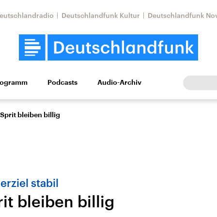
eutschlandradio
Deutschlandfunk Kultur
Deutschlandfunk No
rogramm
Podcasts
Audio-Archiv
Wirtschaft
Wissen
Kultur
Europa
Gesellschaf
Sprit bleiben billig
rziel stabil
it bleiben billig
Nahostkonflikt
Iran
le Beiträge,
Aktuelle Lage und
Aktuelle Lage und