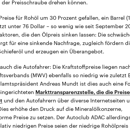
 der Preisschraube drehen können.
 Preise für Rohöl um 30 Prozent gefallen, ein Barrel (
etzt unter 76 Dollar – so wenig wie seit September 2
Faktoren, die den Ölpreis sinken lassen: Die schwäc
rgt für eine sinkende Nachfrage, zugleich fördern 
chieferöl und erzeugen ein Überangebot.
 auch die Autofahrer: Die Kraftstoffpreise liegen n
ftsverbands (MWV) ebenfalls so niedrig wie zuletzt
llamtspräsident Andreas Mundt ist dies auch eine F
ingerichteten
Markttransparenzstelle, die die Preis
t
und den Autofahrern über diverse Internetseiten 
 Dies erhöhe den Druck auf die Mineralölkonzerne,
me Preise zu setzen. Der Autoclub ADAC allerdings
elativ niedrigen Preise seien der niedrige Rohölpreis