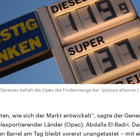
Ölpreises behält die Opec die Fördermenge bei. (picture alliance /
ten, wie sich der Markt entwickelt“, sagte der Gener
lexportierender Länder (Opec), Abdalla El-Badri. Da
nen Barrel am Tag bleibt vorerst unangetastet – mit