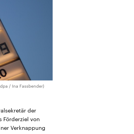
 dpa / Ina Fassbender)
alsekretär der
s Förderziel von
 einer Verknappung