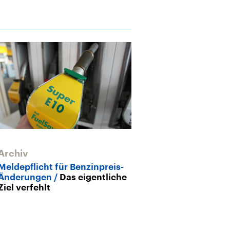
Archiv
Erklärwerk: De
Archiv
Meldepflicht für Benzinpreis-
Änderungen
Das eigentliche
Ziel verfehlt