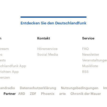
Entdecken Sie den Deutschlandfunk
n
Kontakt
Service
tream
Hörerservice
FAQ
os
Social Media
Newsletter
asts
Veranstaltunge
schlandfunk App
Musikliste
richten App
RSS
uenzen
landradio
Datenschutzerklärung
Nutzungsbedingungen
I
Partner
ARD
ZDF
Phoenix
arte
Chronik der Mauer