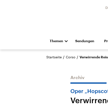
D
Themen
Sendungen
P
Die Nachrichten
Politik
/
/
Startseite
Corso
Verwirrende Reis
Hörspiel und Feature
Musik
Archiv
Oper „Hopsco
Verwirren
Landtagswahl Sachsen-
USA
Anhalt 2026
Aktuel