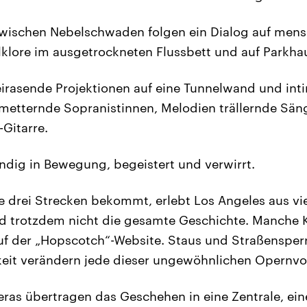
wischen Nebelschwaden folgen ein Dialog auf mens
lklore im ausgetrockneten Flussbett und auf Parkh
irasende Projektionen auf eine Tunnelwand und int
metternde Sopranistinnen, Melodien trällernde Sän
-Gitarre.
ndig in Bewegung, begeistert und verwirrt.
lle drei Strecken bekommt, erlebt Los Angeles aus 
d trotzdem nicht die gesamte Geschichte. Manche Ka
auf der „Hopscotch“-Website. Staus und Straßensper
eit verändern jede dieser ungewöhnlichen Opernvo
s übertragen das Geschehen in eine Zentrale, eine