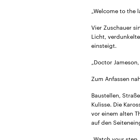
„Welcome to the l
Vier Zuschauer si
Licht, verdunkelt
einsteigt.
„Doctor Jameson, 
Zum Anfassen nah 
Baustellen, Stra
Kulisse. Die Karo
vor einem alten T
auf den Seitenein
„Watch your step.