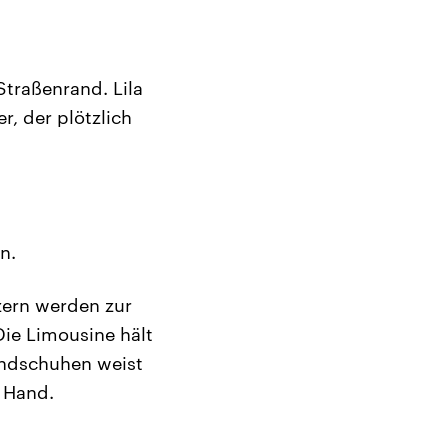
Straßenrand. Lila
, der plötzlich
n.
zern werden zur
Die Limousine hält
andschuhen weist
 Hand.