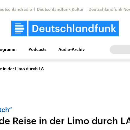
eutschlandradio
Deutschlandfunk Kultur
Deutschlandfunk No
rogramm
Podcasts
Audio-Archiv
Wirtschaft
Wissen
Kultur
Europa
Gesellschaf
e in der Limo durch LA
tch“
de Reise in der Limo durch L
Nahostkonflikt
Iran
le Beiträge,
Aktuelle Lage und
Aktuelle Lage und