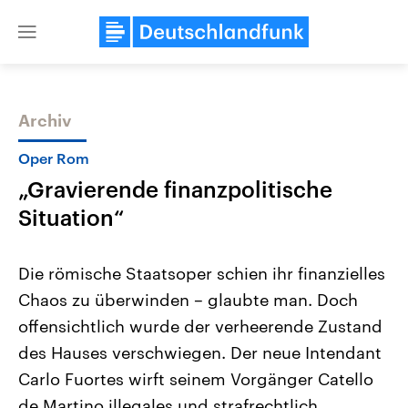
Close
menu
Archiv
Themen
Oper Rom
„Gravierende finanzpolitische
Situation“
Die römische Staatsoper schien ihr finanzielles
Chaos zu überwinden – glaubte man. Doch
Landtagswahl Sachsen-Anhalt
USA
offensichtlich wurde der verheerende Zustand
2026
Aktuelle Beiträge, Analys
Alle Informationen
Hintergründe
des Hauses verschwiegen. Der neue Intendant
Sachsen-Anhalt wählt am 6.
Wirtschaftlich und militäri
September 2026 einen neuen
gehören die Vereinigten S
Carlo Fuortes wirft seinem Vorgänger Catello
Landtag. Seit 2021 wird das
den mächtigsten Ländern 
de Martino illegales und strafrechtlich
Bundesland von einer Koalition aus
mit großem Einfluss auf d