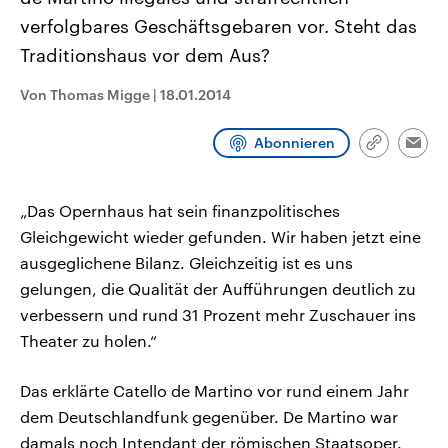
CDU, SPD und FDP regiert.-
aktuelle Weltgeschehen.
verfolgbares Geschäftsgebaren vor. Steht das
Umfragen, Prognosen,
Wahlprogramme, aktuelle Berichte
Traditionshaus vor dem Aus?
Sendungen
Programm
Podcasts
und Hintergründe zu den Parteien
und Kandidaten der anstehenden
Wahl.
Von Thomas Migge
|
18.01.2014
Audio-Archiv
Abonnieren
Link
Emai
kopieren/te
„Das Opernhaus hat sein finanzpolitisches
Gleichgewicht wieder gefunden. Wir haben jetzt eine
ausgeglichene Bilanz. Gleichzeitig ist es uns
gelungen, die Qualität der Aufführungen deutlich zu
verbessern und rund 31 Prozent mehr Zuschauer ins
Theater zu holen.“
Das erklärte Catello de Martino vor rund einem Jahr
dem Deutschlandfunk gegenüber. De Martino war
damals noch Intendant der römischen Staatsoper.