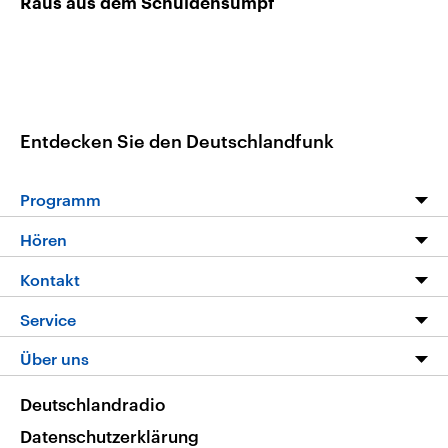
Raus aus dem Schuldensumpf
Entdecken Sie den Deutschlandfunk
Programm
Programm
Hören
Alle Sendungen
Livestream
Kontakt
Die Nachrichten
Audios
Hörerservice
Service
Nachrichtenleicht
Podcasts
Social Media
FAQ
Über uns
Neue Beiträge auf dlf.de
Deutschlandfunk App
Newsletter
Deutschlandradio
Themen-Schwerpunkte
Nachrichten App
Deutschlandradio
Veranstaltungen
Presse
Frequenzen
Datenschutzerklärung