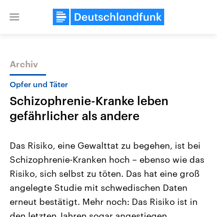
Close
menu
Archiv
Themen
Opfer und Täter
Schizophrenie-Kranke leben
gefährlicher als andere
Das Risiko, eine Gewalttat zu begehen, ist bei
Schizophrenie-Kranken hoch – ebenso wie das
Landtagswahl Sachsen-Anhalt
USA
Risiko, sich selbst zu töten. Das hat eine groß
2026
Aktuelle Beiträge, Analys
Alle Informationen
Hintergründe
angelegte Studie mit schwedischen Daten
Sachsen-Anhalt wählt am 6.
Wirtschaftlich und militäri
September 2026 einen neuen
gehören die Vereinigten S
erneut bestätigt. Mehr noch: Das Risiko ist in
Landtag. Seit 2021 wird das
den mächtigsten Ländern 
den letzten Jahren sogar angestiegen.
Bundesland von einer Koalition aus
mit großem Einfluss auf d