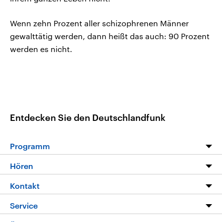
Wenn zehn Prozent aller schizophrenen Männer
gewalttätig werden, dann heißt das auch: 90 Prozent
werden es nicht.
Entdecken Sie den Deutschlandfunk
Programm
Programm
Hören
Alle Sendungen
Livestream
Kontakt
Die Nachrichten
Audios
Hörerservice
Service
Nachrichtenleicht
Podcasts
Social Media