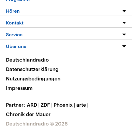
Programm
Hören
Alle Sendungen
Livestream
Kontakt
Die Nachrichten
Audios
Hörerservice
Service
Nachrichtenleicht
Podcasts
Social Media
FAQ
Über uns
Neue Beiträge auf dlf.de
Deutschlandfunk App
Newsletter
Deutschlandradio
Themen-Schwerpunkte
Nachrichten App
Deutschlandradio
Veranstaltungen
Presse
Frequenzen
Datenschutzerklärung
Musikliste
Ausbildung und Karriere
Nutzungsbedingungen
RSS
Transparenz
Impressum
Korrekturen
Barrierefreiheit
Partner
ARD
|
ZDF
|
Phoenix
|
arte
|
Chronik der Mauer
Deutschlandradio © 2026