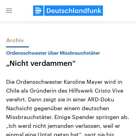
Close
menu
Archiv
Themen
Ordensschwester über Missbrauchstäter
„Nicht verdammen“
Die Ordensschwester Karoline Mayer wird in
Chile als Gründerin des Hilfswerk Cristo Vive
verehrt. Dann zeigt sie in einer ARD-Doku
Landtagswahl Sachsen-Anhalt
USA
Nachsicht gegenüber einem deutschen
2026
Aktuelle Beiträge, Analys
Alle Informationen
Missbrauchstäter. Einige Spender springen ab.
Hintergründe
Sachsen-Anhalt wählt am 6.
Wirtschaftlich und militäri
„Ich werd nicht jemanden verlassen, weil er
September 2026 einen neuen
gehören die Vereinigten S
Landtag. Seit 2021 wird das
den mächtigsten Ländern 
einmal eine Untat getan hat“, sagt sie bis
Bundesland von einer Koalition aus
mit großem Einfluss auf d