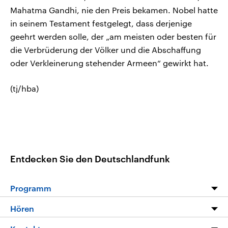
Mahatma Gandhi, nie den Preis bekamen. Nobel hatte
in seinem Testament festgelegt, dass derjenige
geehrt werden solle, der „am meisten oder besten für
die Verbrüderung der Völker und die Abschaffung
oder Verkleinerung stehender Armeen“ gewirkt hat.
(tj/hba)
Entdecken Sie den Deutschlandfunk
Programm
Programm
Hören
Alle Sendungen
Livestream