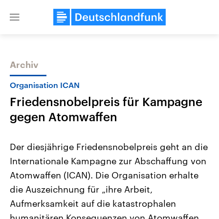
Close
menu
Archiv
Themen
Organisation ICAN
Friedensnobelpreis für Kampagne
gegen Atomwaffen
Der diesjährige Friedensnobelpreis geht an die
Internationale Kampagne zur Abschaffung von
Landtagswahl Sachsen-Anhalt
USA
Atomwaffen (ICAN). Die Organisation erhalte
2026
Aktuelle Beiträge, Analys
Alle Informationen
Hintergründe
die Auszeichnung für „ihre Arbeit,
Sachsen-Anhalt wählt am 6.
Wirtschaftlich und militäri
September 2026 einen neuen
gehören die Vereinigten S
Aufmerksamkeit auf die katastrophalen
Landtag. Seit 2021 wird das
den mächtigsten Ländern 
humanitären Konsequenzen von Atomwaffen
Bundesland von einer Koalition aus
mit großem Einfluss auf d