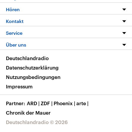
Programm
Hören
Alle Sendungen
Livestream
Kontakt
Die Nachrichten
Audios
Hörerservice
Service
Nachrichtenleicht
Podcasts
Social Media
FAQ
Über uns
Neue Beiträge auf dlf.de
Deutschlandfunk App
Newsletter
Deutschlandradio
Themen-Schwerpunkte
Nachrichten App
Deutschlandradio
Veranstaltungen
Presse
Frequenzen
Datenschutzerklärung
Musikliste
Ausbildung und Karriere
Nutzungsbedingungen
RSS
Transparenz
Impressum
Korrekturen
Barrierefreiheit
Partner
ARD
|
ZDF
|
Phoenix
|
arte
|
Chronik der Mauer
Deutschlandradio © 2026