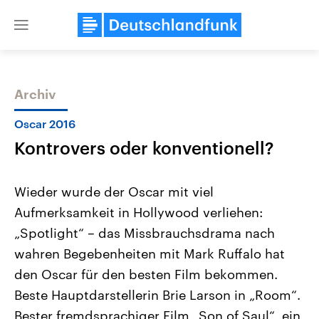
Close
menu
Archiv
Themen
Oscar 2016
Kontrovers oder konventionell?
Wieder wurde der Oscar mit viel
Aufmerksamkeit in Hollywood verliehen:
„Spotlight“ – das Missbrauchsdrama nach
Landtagswahl Sachsen-Anhalt
USA
wahren Begebenheiten mit Mark Ruffalo hat
2026
Aktuelle Beiträge, Analys
Alle Informationen
den Oscar für den besten Film bekommen.
Hintergründe
Sachsen-Anhalt wählt am 6.
Wirtschaftlich und militäri
Beste Hauptdarstellerin Brie Larson in „Room“.
September 2026 einen neuen
gehören die Vereinigten S
Landtag. Seit 2021 wird das
den mächtigsten Ländern 
Bester fremdsprachiger Film „Son of Saul“, ein
Bundesland von einer Koalition aus
mit großem Einfluss auf d