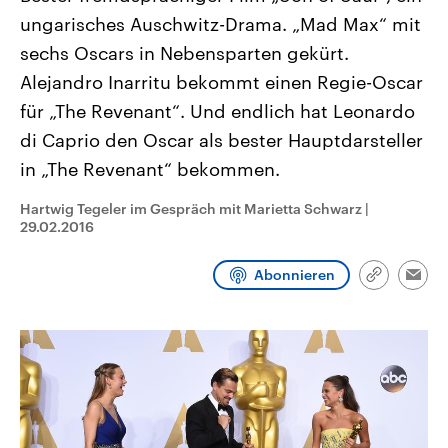
CDU, SPD und FDP regiert.-
aktuelle Weltgeschehen.
ungarisches Auschwitz-Drama. „Mad Max“ mit
Umfragen, Prognosen,
Wahlprogramme, aktuelle Berichte
sechs Oscars in Nebensparten gekürt.
Sendungen
Programm
Podcasts
und Hintergründe zu den Parteien
und Kandidaten der anstehenden
Alejandro Inarritu bekommt einen Regie-Oscar
Wahl.
für „The Revenant“. Und endlich hat Leonardo
Audio-Archiv
di Caprio den Oscar als bester Hauptdarsteller
in „The Revenant“ bekommen.
Hartwig Tegeler im Gespräch mit Marietta Schwarz
|
29.02.2016
Abonnieren
Link
Emai
kopieren/te