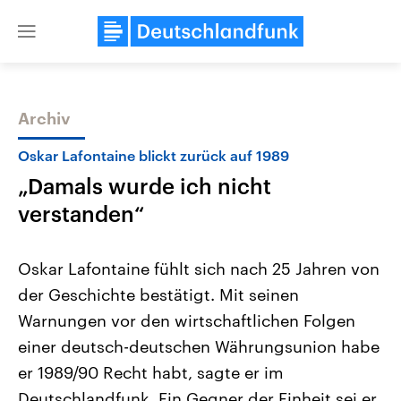
Close
menu
Archiv
Themen
Oskar Lafontaine blickt zurück auf 1989
„Damals wurde ich nicht
verstanden“
Oskar Lafontaine fühlt sich nach 25 Jahren von
der Geschichte bestätigt. Mit seinen
Landtagswahl Sachsen-Anhalt
USA
Warnungen vor den wirtschaftlichen Folgen
2026
Aktuelle Beiträge, Analys
Alle Informationen
Hintergründe
einer deutsch-deutschen Währungsunion habe
Sachsen-Anhalt wählt am 6.
Wirtschaftlich und militäri
September 2026 einen neuen
gehören die Vereinigten S
er 1989/90 Recht habt, sagte er im
Landtag. Seit 2021 wird das
den mächtigsten Ländern 
Deutschlandfunk. Ein Gegner der Einheit sei er
Bundesland von einer Koalition aus
mit großem Einfluss auf d