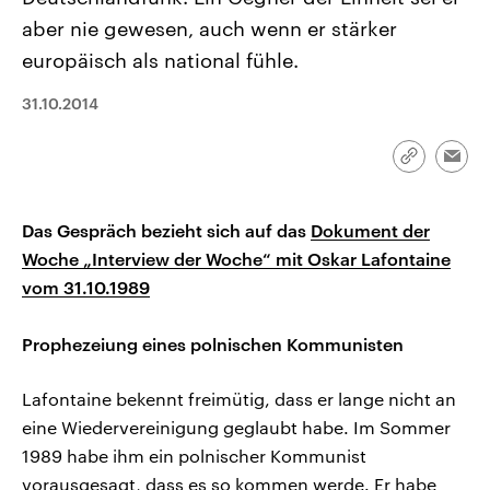
CDU, SPD und FDP regiert.-
aktuelle Weltgeschehen.
aber nie gewesen, auch wenn er stärker
Umfragen, Prognosen,
Wahlprogramme, aktuelle Berichte
europäisch als national fühle.
Sendungen
Programm
Podcasts
und Hintergründe zu den Parteien
und Kandidaten der anstehenden
Wahl.
31.10.2014
Audio-Archiv
Link
Emai
kopieren/te
Das Gespräch bezieht sich auf das
Dokument der
Woche „Interview der Woche“ mit Oskar Lafontaine
vom 31.10.1989
Prophezeiung eines polnischen Kommunisten
Lafontaine bekennt freimütig, dass er lange nicht an
eine Wiedervereinigung geglaubt habe. Im Sommer
1989 habe ihm ein polnischer Kommunist
vorausgesagt, dass es so kommen werde. Er habe