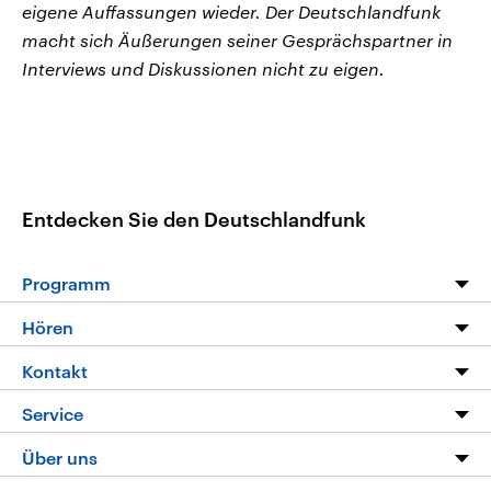
eigene Auffassungen wieder. Der Deutschlandfunk
macht sich Äußerungen seiner Gesprächspartner in
Interviews und Diskussionen nicht zu eigen.
Entdecken Sie den Deutschlandfunk
Programm
Programm
Hören
Alle Sendungen
Livestream
Kontakt
Die Nachrichten
Audios
Hörerservice
Service
Nachrichtenleicht
Podcasts
Social Media
FAQ
Über uns
Neue Beiträge auf dlf.de
Deutschlandfunk App
Newsletter