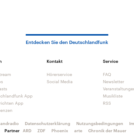
Entdecken Sie den Deutschlandfunk
n
Kontakt
Service
tream
Hörerservice
FAQ
os
Social Media
Newsletter
asts
Veranstaltunge
schlandfunk App
Musikliste
richten App
RSS
uenzen
landradio
Datenschutzerklärung
Nutzungsbedingungen
I
Partner
ARD
ZDF
Phoenix
arte
Chronik der Mauer