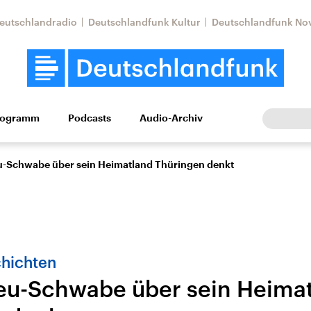
eutschlandradio
Deutschlandfunk Kultur
Deutschlandfunk No
rogramm
Podcasts
Audio-Archiv
Wirtschaft
Wissen
Kultur
Europa
Gesellschaf
u-Schwabe über sein Heimatland Thüringen denkt
hichten
eu-Schwabe über sein Heima
Nahostkonflikt
Iran
le Beiträge,
Aktuelle Lage und
Aktuelle Lage und