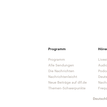
Programm
Höre
Programm
Lives
Alle Sendungen
Audi
Die Nachrichten
Podc
Nachrichtenleicht
Deut
Neue Beiträge auf dlf.de
Nach
Themen-Schwerpunkte
Freq
Deutsch