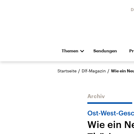
D
Themen
Sendungen
P
Die Nachrichten
Politik
/
/
Startseite
Dlf-Magazin
Wie ein Ne
Hörspiel und Feature
Musik
Archiv
Ost-West-Gesc
Wie ein N
Landtagswahl Sachsen-
USA
Anhalt 2026
Aktuel