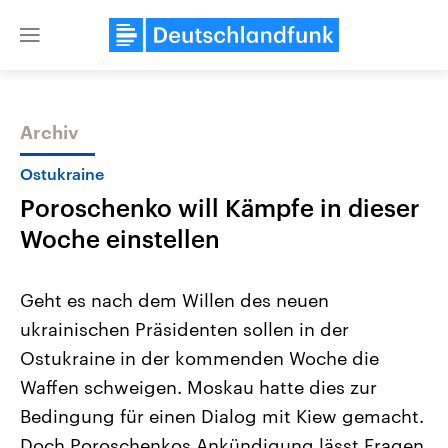
Close
menu
Archiv
Themen
Ostukraine
Poroschenko will Kämpfe in dieser
Woche einstellen
Geht es nach dem Willen des neuen
ukrainischen Präsidenten sollen in der
Landtagswahl Sachsen-Anhalt
USA
Ostukraine in der kommenden Woche die
2026
Aktuelle Beiträge, Analys
Alle Informationen
Hintergründe
Waffen schweigen. Moskau hatte dies zur
Sachsen-Anhalt wählt am 6.
Wirtschaftlich und militäri
September 2026 einen neuen
gehören die Vereinigten S
Bedingung für einen Dialog mit Kiew gemacht.
Landtag. Seit 2021 wird das
den mächtigsten Ländern 
Doch Poroschenkos Ankündigung lässt Fragen
Bundesland von einer Koalition aus
mit großem Einfluss auf d