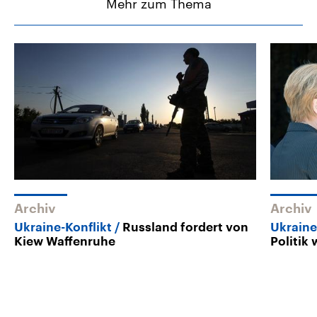
Mehr zum Thema
Archiv
Archiv
Ukraine-Konflikt
Russland fordert von
Ukraine
Kiew Waffenruhe
Politik