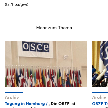
(tzi/hba/gwi)
Mehr zum Thema
Archiv
Archiv
Tagung in Hamburg
„Die OSZE ist
OSZE-T