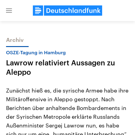
Close
menu
Archiv
Themen
OSZE-Tagung in Hamburg
Lawrow relativiert Aussagen zu
Aleppo
Zunächst hieß es, die syrische Armee habe ihre
Militäroffensive in Aleppo gestoppt. Nach
Landtagswahl Sachsen-Anhalt
USA
Berichten über anhaltende Bombardements in
2026
Aktuelle Beiträge, Analys
Alle Informationen
Hintergründe
der Syrischen Metropole erklärte Russlands
Sachsen-Anhalt wählt am 6.
Wirtschaftlich und militäri
September 2026 einen neuen
gehören die Vereinigten S
Außenminister Sergej Lawrow nun, es habe
Landtag. Seit 2021 wird das
den mächtigsten Ländern 
sich nur um eine „humanitäre Unterbrechung“
Bundesland von einer Koalition aus
mit großem Einfluss auf d