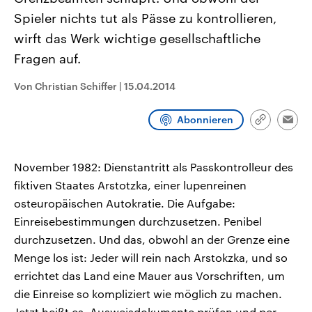
CDU, SPD und FDP regiert.-
aktuelle Weltgeschehen.
Spieler nichts tut als Pässe zu kontrollieren,
Umfragen, Prognosen,
Wahlprogramme, aktuelle Berichte
wirft das Werk wichtige gesellschaftliche
Sendungen
Programm
Podcasts
und Hintergründe zu den Parteien
und Kandidaten der anstehenden
Fragen auf.
Wahl.
Audio-Archiv
Von Christian Schiffer
|
15.04.2014
Abonnieren
Link
Emai
kopieren/te
November 1982: Dienstantritt als Passkontrolleur des
fiktiven Staates Arstotzka, einer lupenreinen
osteuropäischen Autokratie. Die Aufgabe:
Einreisebestimmungen durchzusetzen. Penibel
durchzusetzen. Und das, obwohl an der Grenze eine
Menge los ist: Jeder will rein nach Arstokzka, und so
errichtet das Land eine Mauer aus Vorschriften, um
die Einreise so kompliziert wie möglich zu machen.
Jetzt heißt es, Ausweisdokumente prüfen und per