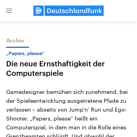
Close
menu
Archiv
Themen
„Papers, please“
Die neue Ernsthaftigkeit der
Computerspiele
Gamedesigner bemühen sich zunehmend, bei
der Spieleentwicklung ausgetretene Pfade zu
Landtagswahl Sachsen-Anhalt
USA
verlassen – abseits von Jump'n‘ Run und Ego-
2026
Aktuelle Beiträge, Analys
Alle Informationen
Hintergründe
Shooter. „Papers, please“ heißt ein
Sachsen-Anhalt wählt am 6.
Wirtschaftlich und militäri
September 2026 einen neuen
gehören die Vereinigten S
Computerspiel, in dem man in die Rolle eines
Landtag. Seit 2021 wird das
den mächtigsten Ländern 
Grenzbeamten schlüpft. Und obwohl der
Bundesland von einer Koalition aus
mit großem Einfluss auf d