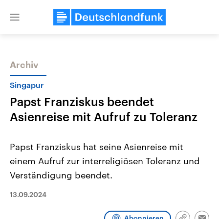
Close
menu
Archiv
Themen
Singapur
Papst Franziskus beendet
Asienreise mit Aufruf zu Toleranz
Papst Franziskus hat seine Asienreise mit
einem Aufruf zur interreligiösen Toleranz und
Landtagswahl Sachsen-Anhalt
USA
Verständigung beendet.
2026
Aktuelle Beiträge, Analys
Alle Informationen
Hintergründe
Sachsen-Anhalt wählt am 6.
Wirtschaftlich und militäri
13.09.2024
September 2026 einen neuen
gehören die Vereinigten S
Landtag. Seit 2021 wird das
den mächtigsten Ländern 
Bundesland von einer Koalition aus
mit großem Einfluss auf d
Abonnieren