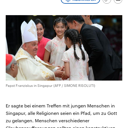
Link
Emai
CDU, SPD und FDP regiert.-
aktuelle Weltgeschehen.
kopieren/te
Umfragen, Prognosen,
Wahlprogramme, aktuelle Berichte
Sendungen
Programm
Podcasts
und Hintergründe zu den Parteien
und Kandidaten der anstehenden
Wahl.
Audio-Archiv
Papst Franziskus in Singapur (AFP / SIMONE RISOLUTI)
Er sagte bei einem Treffen mit jungen Menschen in
Singapur, alle Religionen seien ein Pfad, um zu Gott
zu gelangen. Menschen verschiedener
Glaubensauffassungen sollten einen konstruktiven