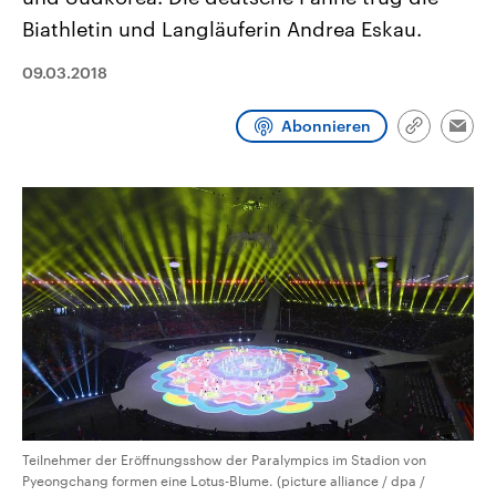
CDU, SPD und FDP regiert.-
aktuelle Weltgeschehen.
Biathletin und Langläuferin Andrea Eskau.
Umfragen, Prognosen,
Wahlprogramme, aktuelle Berichte
Sendungen
Programm
Podcasts
und Hintergründe zu den Parteien
09.03.2018
und Kandidaten der anstehenden
Wahl.
Audio-Archiv
Abonnieren
Link
Emai
kopieren/te
Teilnehmer der Eröffnungsshow der Paralympics im Stadion von
Pyeongchang formen eine Lotus-Blume. (picture alliance / dpa /