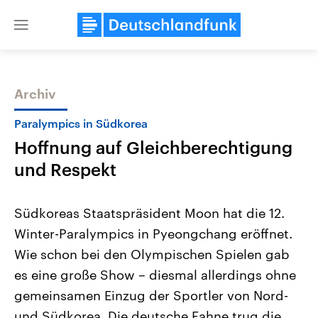
Close
menu
Archiv
Themen
Paralympics in Südkorea
Hoffnung auf Gleichberechtigung
und Respekt
Südkoreas Staatspräsident Moon hat die 12.
Winter-Paralympics in Pyeongchang eröffnet.
Landtagswahl Sachsen-Anhalt
USA
Wie schon bei den Olympischen Spielen gab
2026
Aktuelle Beiträge, Analys
Alle Informationen
Hintergründe
es eine große Show – diesmal allerdings ohne
Sachsen-Anhalt wählt am 6.
Wirtschaftlich und militäri
September 2026 einen neuen
gehören die Vereinigten S
gemeinsamen Einzug der Sportler von Nord-
Landtag. Seit 2021 wird das
den mächtigsten Ländern 
und Südkorea. Die deutsche Fahne trug die
Bundesland von einer Koalition aus
mit großem Einfluss auf d