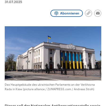
31.07.2025
CDU, SPD und FDP regiert.-
aktuelle Weltgeschehen.
Umfragen, Prognosen,
Wahlprogramme, aktuelle Berichte
Abonnieren
Sendungen
Programm
Podcasts
und Hintergründe zu den Parteien
Link
Emai
und Kandidaten der anstehenden
kopieren/te
Wahl.
Audio-Archiv
Das Hauptgebäude des ukrainischen Parlaments an der Verkhovna
Rada in Kiew (picture alliance / ZUMAPRESS.com / Andreas Stroh)
Dieser soll der Nationalen Antikorruptionsstelle sowie