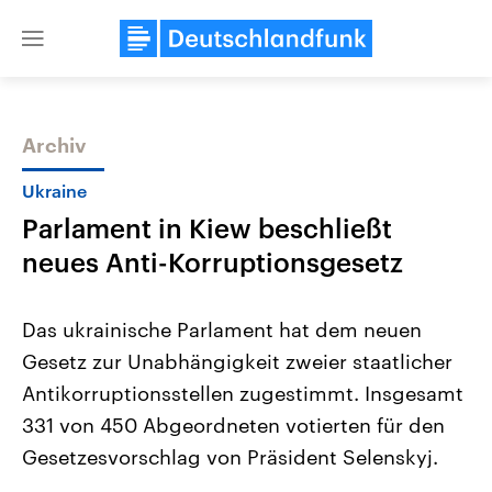
Close
menu
Archiv
Themen
Ukraine
Parlament in Kiew beschließt
neues Anti-Korruptionsgesetz
Das ukrainische Parlament hat dem neuen
Gesetz zur Unabhängigkeit zweier staatlicher
Landtagswahl Sachsen-Anhalt
USA
Antikorruptionsstellen zugestimmt. Insgesamt
2026
Aktuelle Beiträge, Analys
Alle Informationen
Hintergründe
331 von 450 Abgeordneten votierten für den
Sachsen-Anhalt wählt am 6.
Wirtschaftlich und militäri
September 2026 einen neuen
gehören die Vereinigten S
Gesetzesvorschlag von Präsident Selenskyj.
Landtag. Seit 2021 wird das
den mächtigsten Ländern 
Bundesland von einer Koalition aus
mit großem Einfluss auf d