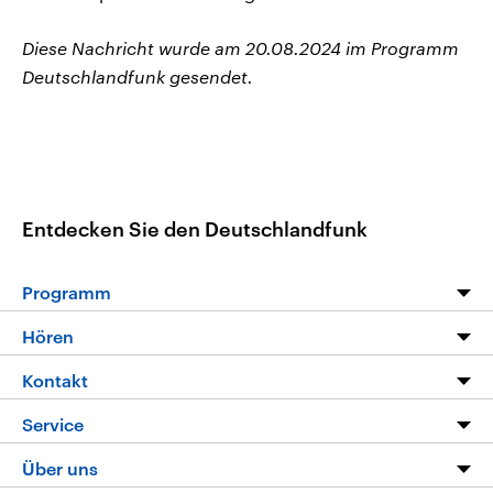
Diese Nachricht wurde am 20.08.2024 im Programm
Deutschlandfunk gesendet.
Entdecken Sie den Deutschlandfunk
Programm
Programm
Hören
Alle Sendungen
Livestream
Kontakt
Die Nachrichten
Audios
Hörerservice
Service
Nachrichtenleicht
Podcasts
Social Media
FAQ
Über uns
Neue Beiträge auf dlf.de
Deutschlandfunk App