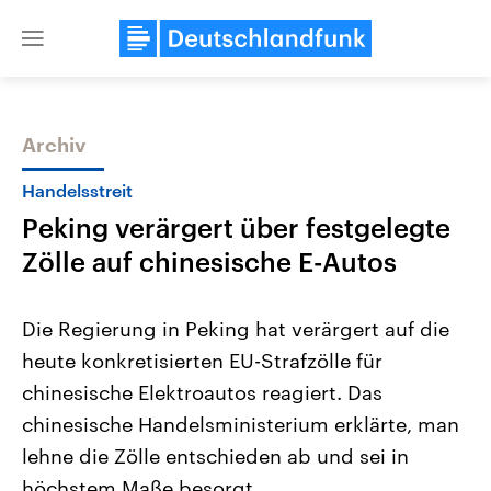
Close
menu
Archiv
Themen
Handelsstreit
Peking verärgert über festgelegte
Zölle auf chinesische E-Autos
Die Regierung in Peking hat verärgert auf die
heute konkretisierten EU-Strafzölle für
Landtagswahl Sachsen-Anhalt
USA
chinesische Elektroautos reagiert. Das
2026
Aktuelle Beiträge, Analys
Alle Informationen
Hintergründe
chinesische Handelsministerium erklärte, man
Sachsen-Anhalt wählt am 6.
Wirtschaftlich und militäri
September 2026 einen neuen
gehören die Vereinigten S
lehne die Zölle entschieden ab und sei in
Landtag. Seit 2021 wird das
den mächtigsten Ländern 
höchstem Maße besorgt.
Bundesland von einer Koalition aus
mit großem Einfluss auf d