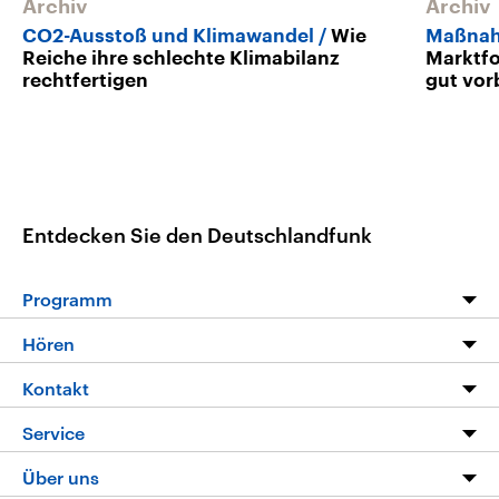
Archiv
Archiv
CO2-Ausstoß und Klimawandel
Wie
Maßnah
Reiche ihre schlechte Klimabilanz
Marktf
rechtfertigen
gut vor
Entdecken Sie den Deutschlandfunk
Programm
Programm
Hören
Alle Sendungen
Livestream
Kontakt
Die Nachrichten
Audios
Hörerservice
Service
Nachrichtenleicht
Podcasts
Social Media
FAQ
Über uns
Neue Beiträge auf dlf.de
Deutschlandfunk App