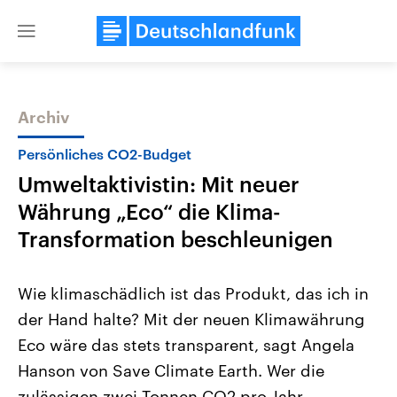
Close
menu
Archiv
Themen
Persönliches CO2-Budget
Umweltaktivistin: Mit neuer
Währung „Eco“ die Klima-
Transformation beschleunigen
Wie klimaschädlich ist das Produkt, das ich in
Landtagswahl Sachsen-Anhalt
USA
der Hand halte? Mit der neuen Klimawährung
2026
Aktuelle Beiträge, Analys
Alle Informationen
Hintergründe
Eco wäre das stets transparent, sagt Angela
Sachsen-Anhalt wählt am 6.
Wirtschaftlich und militäri
September 2026 einen neuen
gehören die Vereinigten S
Hanson von Save Climate Earth. Wer die
Landtag. Seit 2021 wird das
den mächtigsten Ländern 
Bundesland von einer Koalition aus
zulässigen zwei Tonnen CO2 pro Jahr
mit großem Einfluss auf d