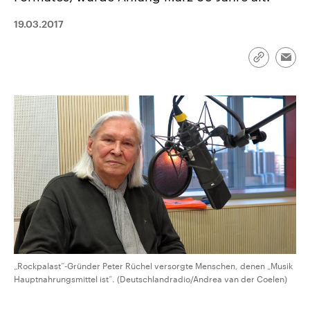
CDU, SPD und FDP regiert.-
aktuelle Weltgeschehen.
Umfragen, Prognosen,
19.03.2017
Wahlprogramme, aktuelle Berichte
Sendungen
Programm
Podcasts
und Hintergründe zu den Parteien
und Kandidaten der anstehenden
Link
Wahl.
Emai
kopieren/te
Audio-Archiv
„Rockpalast“-Gründer Peter Rüchel versorgte Menschen, denen „Musik
Hauptnahrungsmittel ist“. (Deutschlandradio/Andrea van der Coelen)