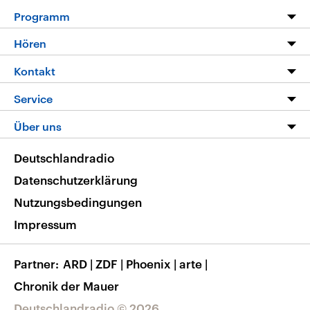
Programm
Programm
Hören
Alle Sendungen
Livestream
Kontakt
Die Nachrichten
Audios
Hörerservice
Service
Nachrichtenleicht
Podcasts
Social Media
FAQ
Über uns
Neue Beiträge auf dlf.de
Deutschlandfunk App
Newsletter
Deutschlandradio
Themen-Schwerpunkte
Nachrichten App
Deutschlandradio
Veranstaltungen
Presse
Frequenzen
Datenschutzerklärung
Musikliste
Ausbildung und Karriere
Nutzungsbedingungen
RSS
Transparenz
Impressum
Korrekturen
Barrierefreiheit
Partner
ARD
|
ZDF
|
Phoenix
|
arte
|
Chronik der Mauer
Deutschlandradio © 2026