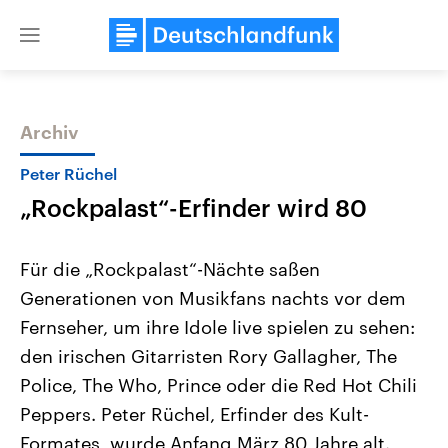
Close
menu
Archiv
Themen
Peter Rüchel
„Rockpalast“-Erfinder wird 80
Für die „Rockpalast“-Nächte saßen
Generationen von Musikfans nachts vor dem
Fernseher, um ihre Idole live spielen zu sehen:
Landtagswahl Sachsen-Anhalt
USA
den irischen Gitarristen Rory Gallagher, The
2026
Aktuelle Beiträge, Analys
Alle Informationen
Police, The Who, Prince oder die Red Hot Chili
Hintergründe
Sachsen-Anhalt wählt am 6.
Wirtschaftlich und militäri
Peppers. Peter Rüchel, Erfinder des Kult-
September 2026 einen neuen
gehören die Vereinigten S
Landtag. Seit 2021 wird das
den mächtigsten Ländern 
Formates, wurde Anfang März 80 Jahre alt.
Bundesland von einer Koalition aus
mit großem Einfluss auf d