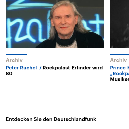
Archiv
Archiv
Peter Rüchel
Rockpalast-Erfinder wird
Prince-
80
„Rockp
Musiker
Entdecken Sie den Deutschlandfunk