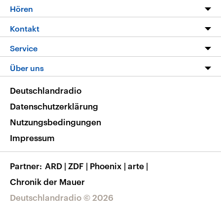
Programm
Hören
Alle Sendungen
Livestream
Kontakt
Die Nachrichten
Audios
Hörerservice
Service
Nachrichtenleicht
Podcasts
Social Media
FAQ
Über uns
Neue Beiträge auf dlf.de
Deutschlandfunk App
Newsletter
Deutschlandradio
Themen-Schwerpunkte
Nachrichten App
Deutschlandradio
Veranstaltungen
Presse
Frequenzen
Datenschutzerklärung
Musikliste
Ausbildung und Karriere
Nutzungsbedingungen
RSS
Transparenz
Impressum
Korrekturen
Barrierefreiheit
Partner
ARD
|
ZDF
|
Phoenix
|
arte
|
Chronik der Mauer
Deutschlandradio © 2026