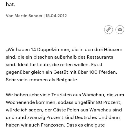
hat.
CDU, SPD und FDP regiert.-
aktuelle Weltgeschehen.
Umfragen, Prognosen,
Wahlprogramme, aktuelle Berichte
Von Martin Sander
|
15.04.2012
Sendungen
Programm
Podcasts
und Hintergründe zu den Parteien
und Kandidaten der anstehenden
Wahl.
Link
Audio-Archiv
Emai
kopieren/te
„Wir haben 14 Doppelzimmer, die in den drei Häusern
sind, die ein bisschen außerhalb des Restaurants
sind. Ideal für Leute, die reiten wollen. Es ist
gegenüber gleich ein Gestüt mit über 100 Pferden.
Sehr viele kommen als Reitgäste.
Wir haben sehr viele Touristen aus Warschau, die zum
Wochenende kommen, sodass ungefähr 80 Prozent,
würde ich sagen, der Gäste Polen aus Warschau sind
und rund zwanzig Prozent sind Deutsche. Und dann
haben wir auch Franzosen. Dass es eine gute