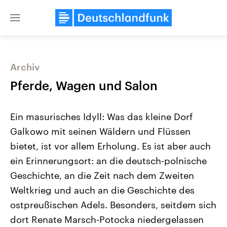
Close
menu
Archiv
Themen
Pferde, Wagen und Salon
Ein masurisches Idyll: Was das kleine Dorf
Galkowo mit seinen Wäldern und Flüssen
bietet, ist vor allem Erholung. Es ist aber auch
ein Erinnerungsort: an die deutsch-polnische
Geschichte, an die Zeit nach dem Zweiten
Landtagswahl Sachsen-Anhalt
USA
2026
Aktuelle Beiträge, Analys
Weltkrieg und auch an die Geschichte des
Alle Informationen
Hintergründe
Sachsen-Anhalt wählt am 6.
Wirtschaftlich und militäri
ostpreußischen Adels. Besonders, seitdem sich
September 2026 einen neuen
gehören die Vereinigten S
Landtag. Seit 2021 wird das
den mächtigsten Ländern 
dort Renate Marsch-Potocka niedergelassen
Bundesland von einer Koalition aus
mit großem Einfluss auf d