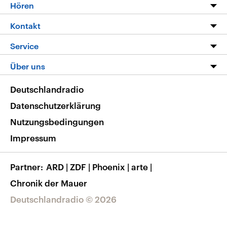
Programm
Hören
Alle Sendungen
Livestream
Kontakt
Die Nachrichten
Audios
Hörerservice
Service
Nachrichtenleicht
Podcasts
Social Media
FAQ
Über uns
Neue Beiträge auf dlf.de
Deutschlandfunk App
Newsletter
Deutschlandradio
Themen-Schwerpunkte
Nachrichten App
Deutschlandradio
Veranstaltungen
Presse
Frequenzen
Datenschutzerklärung
Musikliste
Ausbildung und Karriere
Nutzungsbedingungen
RSS
Transparenz
Impressum
Korrekturen
Barrierefreiheit
Partner
ARD
|
ZDF
|
Phoenix
|
arte
|
Chronik der Mauer
Deutschlandradio © 2026