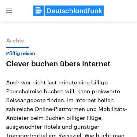
Close
menu
Archiv
Themen
Pfiffig reisen
Clever buchen übers Internet
Auch wer nicht last minute eine billige
Pauschalreise buchen will, kann preiswerte
Reiseangebote finden. Im Internet helfen
Landtagswahl Sachsen-Anhalt
USA
zahlreiche Online-Plattformen und Mobilitäts-
2026
Aktuelle Beiträge, Analys
Alle Informationen
Anbieter beim Buchen billiger Flüge,
Hintergründe
Sachsen-Anhalt wählt am 6.
Wirtschaftlich und militäri
ausgesuchter Hotels und günstiger
September 2026 einen neuen
gehören die Vereinigten S
Landtag. Seit 2021 wird das
den mächtigsten Ländern 
Transportmittel am Reiseziel. Wie bucht man
Bundesland von einer Koalition aus
mit großem Einfluss auf d