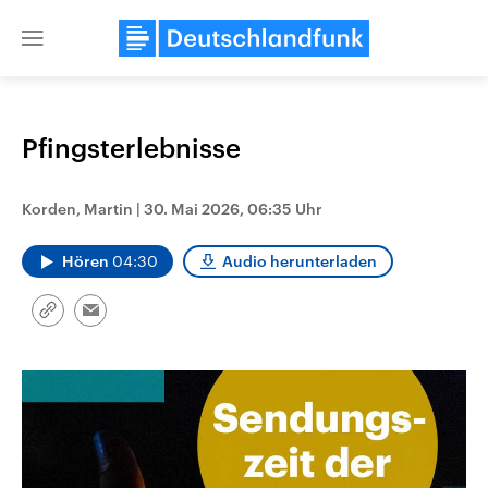
Close
menu
Pfingsterlebnisse
Themen
Korden, Martin
|
30. Mai 2026, 06:35 Uhr
Hören
04:30
Audio herunterladen
Link
Email
kopieren/teilen
USA
Nahostkonflikt
Aktuelle Beiträge, Analysen und
Aktuelle Lage und Hinter
Der Überfall der palästine
Hintergründe
Wirtschaftlich und militärisch
Terrororganisation Hamas
gehören die Vereinigten Staaten zu
Oktober 2023 auf Israel ha
den mächtigsten Ländern der Erde,
Region wieder die Gewalt 
mit großem Einfluss auf das
Israel möchte die Hamas z