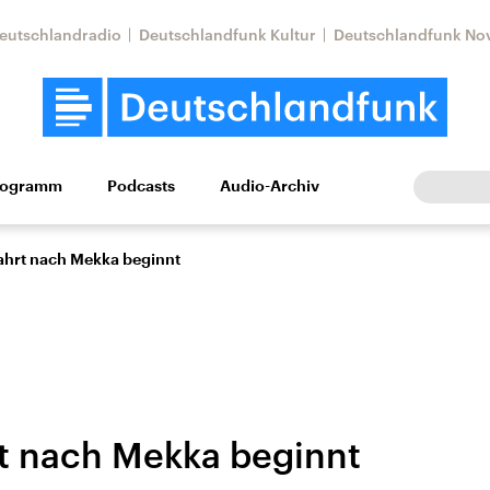
eutschlandradio
Deutschlandfunk Kultur
Deutschlandfunk No
rogramm
Podcasts
Audio-Archiv
Wirtschaft
Wissen
Kultur
Europa
Gesellschaf
fahrt nach Mekka beginnt
rt nach Mekka beginnt
Nahostkonflikt
Iran
le Beiträge,
Aktuelle Lage und
Aktuelle Lage und