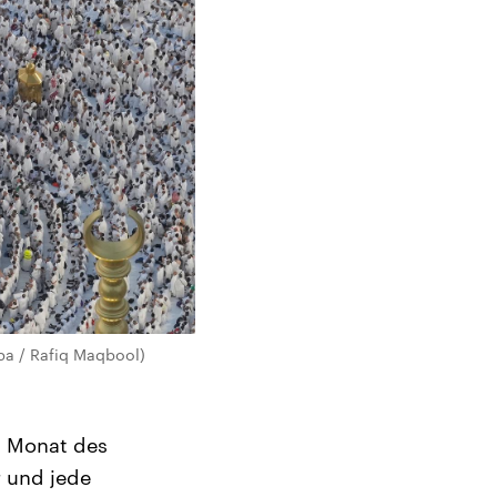
pa / Rafiq Maqbool)
n Monat des
r und jede