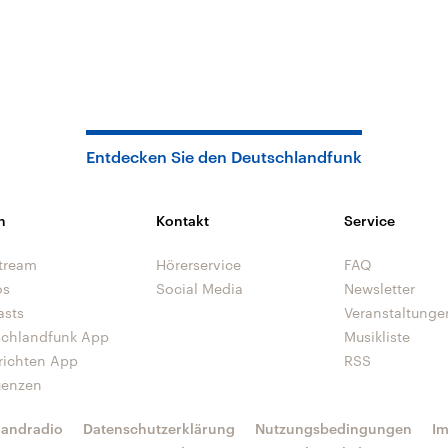
Entdecken Sie den Deutschlandfunk
n
Kontakt
Service
tream
Hörerservice
FAQ
os
Social Media
Newsletter
asts
Veranstaltunge
schlandfunk App
Musikliste
richten App
RSS
uenzen
landradio
Datenschutzerklärung
Nutzungsbedingungen
I