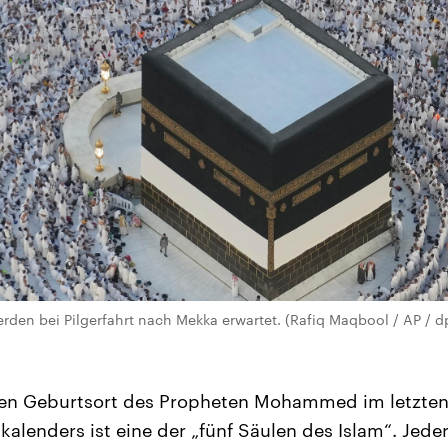
rden bei Pilgerfahrt nach Mekka erwartet. (Rafiq Maqbool / AP / d
 den Geburtsort des Propheten Mohammed im letzte
alenders ist eine der „fünf Säulen des Islam“. Jede