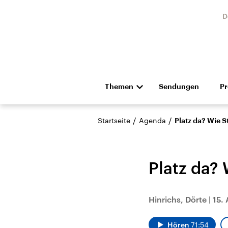
D
Themen
Sendungen
P
Die Nachrichten
Politik
/
/
Startseite
Agenda
Platz da? Wie 
Hörspiel und Feature
Musik
Platz da?
Hinrichs, Dörte
|
15.
Landtagswahl Sachsen-
USA
Anhalt 2026
Aktuel
Hören
71:54