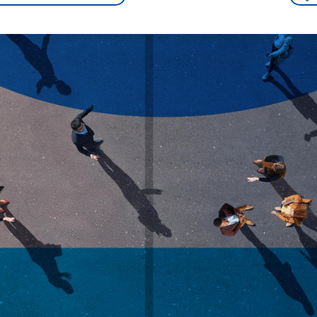
sen und
Hintergründe
Hintergründe
Der Überfall der
Der Iran – seit der
rgründe
haftlich und
palästinensischen
Islamischen Revolu
risch gehören die
Terrororganisation
1979 auch Islamisc
igten Staaten zu
Hamas im Oktober 2023
Republik Iran – ist e
ächtigsten
auf Israel hat in der
von einem
n der Erde, mit
Region wieder die
Religionsführer auto
 Einfluss auf das
Gewalt entfacht. Israel
regierter Staat im 
le Weltgeschehen.
möchte die Hamas
Osten. Eine Feindsc
zerstören. Diese wird wie
zu Israel und zu de
die Hisbollah im Libanon
ist fest in der
vom Iran unterstützt.
Staatsideologie
verankert.