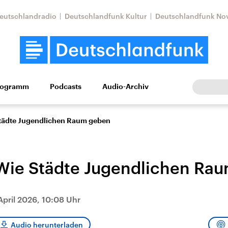
eutschlandradio
Deutschlandfunk Kultur
Deutschlandfunk No
rogramm
Podcasts
Audio-Archiv
Wirtschaft
Wissen
Kultur
Europa
Gesellschaf
Städte Jugendlichen Raum geben
 Wie Städte Jugendlichen Ra
 April 2026, 10:08 Uhr
Nahostkonflikt
Iran
le Beiträge,
Aktuelle Lage und
Aktuelle Lage und
Audio herunterladen