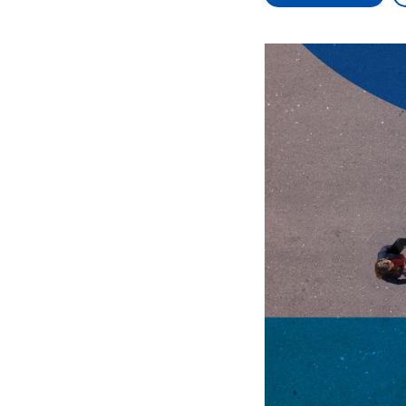
Alle Informationen
Analy
Sachsen-Anhalt wählt
Hinte
am 6. September 2026
Wirtsc
einen neuen Landtag.
militä
Seit 2021 wird das
Verein
Bundesland von einer
den m
Koalition aus CDU, SPD
Länder
und FDP regiert.-
großem
Umfragen, Prognosen,
aktuel
Wahlprogramme,
aktuelle Berichte und
Hintergründe zu den
Parteien und Kandidaten
der anstehenden Wahl.