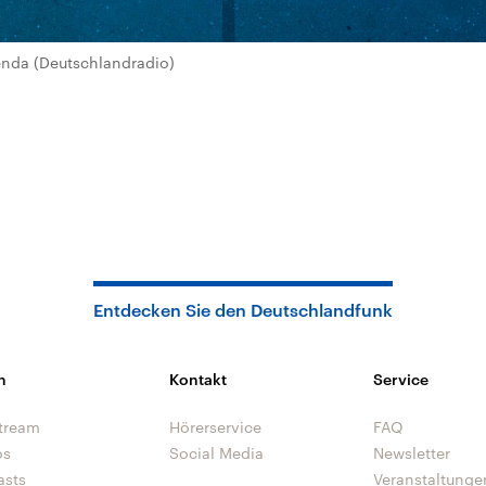
nda (Deutschlandradio)
Entdecken Sie den Deutschlandfunk
n
Kontakt
Service
tream
Hörerservice
FAQ
os
Social Media
Newsletter
asts
Veranstaltunge