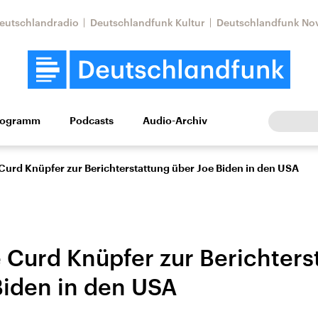
eutschlandradio
Deutschlandfunk Kultur
Deutschlandfunk No
rogramm
Podcasts
Audio-Archiv
Wirtschaft
Wissen
Kultur
Europa
Gesellschaf
 Curd Knüpfer zur Berichterstattung über Joe Biden in den USA
e Curd Knüpfer zur Berichters
Biden in den USA
Nahostkonflikt
Iran
le Beiträge,
Aktuelle Lage und
Aktuelle Lage und