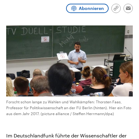
CDU, SPD und FDP regiert.-
aktuelle Weltgeschehen.
Abonnieren
Umfragen, Prognosen,
Link
Emai
Wahlprogramme, aktuelle Berichte
kopieren/te
Sendungen
Programm
Podcasts
und Hintergründe zu den Parteien
und Kandidaten der anstehenden
Wahl.
Audio-Archiv
Forscht schon lange zu Wahlen und Wahlkämpfen: Thorsten Faas,
Professor für Politikwissenschaft an der FU Berlin (hinten). Hier ein Foto
aus dem Jahr 2017. (picture alliance / Steffen Herrmann/dpa)
Im Deutschlandfunk führte der Wissenschaftler der