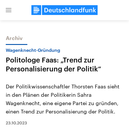
Close
menu
Archiv
Themen
Wagenknecht-Gründung
Politologe Faas: „Trend zur
Personalisierung der Politik“
Der Politikwissenschaftler Thorsten Faas sieht
in den Plänen der Politikerin Sahra
Landtagswahl Sachsen-Anhalt
USA
Wagenknecht, eine eigene Partei zu gründen,
2026
Aktuelle Beiträge, Analys
Alle Informationen
Hintergründe
einen Trend zur Personalisierung der Politik.
Sachsen-Anhalt wählt am 6.
Wirtschaftlich und militäri
September 2026 einen neuen
gehören die Vereinigten S
23.10.2023
Landtag. Seit 2021 wird das
den mächtigsten Ländern 
Bundesland von einer Koalition aus
mit großem Einfluss auf d