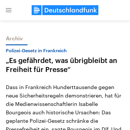
Close
menu
Archiv
Themen
Polizei-Gesetz in Frankreich
„Es gefährdet, was übrigbleibt an
Freiheit für Presse“
Dass in Frankreich Hunderttausende gegen
neue Sicherheitsregeln demonstrieren, hat für
Landtagswahl Sachsen-Anhalt
USA
die Medienwissenschaftlerin Isabelle
2026
Aktuelle Beiträge, Analys
Alle Informationen
Hintergründe
Bourgeois auch historische Ursachen: Das
Sachsen-Anhalt wählt am 6.
Wirtschaftlich und militäri
September 2026 einen neuen
gehören die Vereinigten S
geplante Polizei-Gesetz schränke die
Landtag. Seit 2021 wird das
den mächtigsten Ländern 
Pressefreiheit ein, sagte Bourgeois im Dlf. Und
Bundesland von einer Koalition aus
mit großem Einfluss auf d