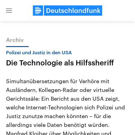
Close
menu
Archiv
Themen
Polizei und Justiz in den USA
Die Technologie als Hilfssheriff
Simultanübersetzungen für Verhöre mit
Ausländern, Kollegen-Radar oder virtuelle
Gerichtssäle: Ein Bericht aus den USA zeigt,
Landtagswahl Sachsen-Anhalt
USA
welche Internet-Technologien sich Polizei und
2026
Aktuelle Beiträge, Analys
Alle Informationen
Justiz zunutze machen könnten – für die
Hintergründe
Sachsen-Anhalt wählt am 6.
Wirtschaftlich und militäri
allerdings viele Daten benötigt würden.
September 2026 einen neuen
gehören die Vereinigten S
Landtag. Seit 2021 wird das
den mächtigsten Ländern 
Manfred Kloiber über Möglichkeiten und
Bundesland von einer Koalition aus
mit großem Einfluss auf d