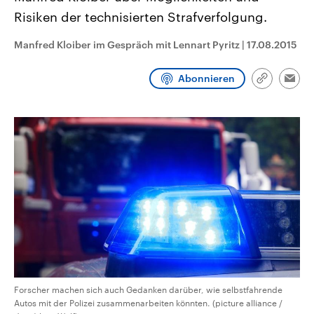
CDU, SPD und FDP regiert.-
aktuelle Weltgeschehen.
Risiken der technisierten Strafverfolgung.
Umfragen, Prognosen,
Wahlprogramme, aktuelle Berichte
Sendungen
Programm
Podcasts
und Hintergründe zu den Parteien
Manfred Kloiber im Gespräch mit Lennart Pyritz
|
17.08.2015
und Kandidaten der anstehenden
Wahl.
Audio-Archiv
Abonnieren
Link
Emai
kopieren/te
Forscher machen sich auch Gedanken darüber, wie selbstfahrende
Autos mit der Polizei zusammenarbeiten könnten. (picture alliance /