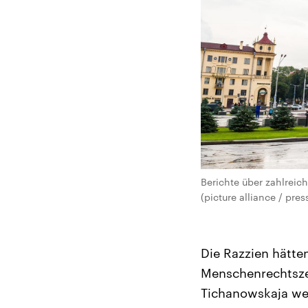
Berichte über zahlreic
(picture alliance / pre
Die Razzien hätte
Menschenrechtszen
Tichanowskaja we