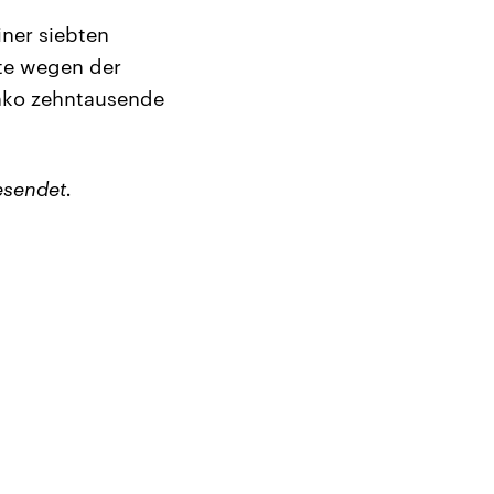
iner siebten
ste wegen der
nko zehntausende
esendet.