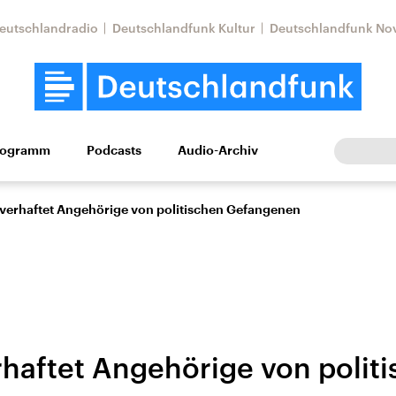
eutschlandradio
Deutschlandfunk Kultur
Deutschlandfunk No
rogramm
Podcasts
Audio-Archiv
Wirtschaft
Wissen
Kultur
Europa
Gesellschaf
i verhaftet Angehörige von politischen Gefangenen
erhaftet Angehörige von polit
Nahostkonflikt
Iran
le Beiträge,
Aktuelle Lage und
Aktuelle Lage und