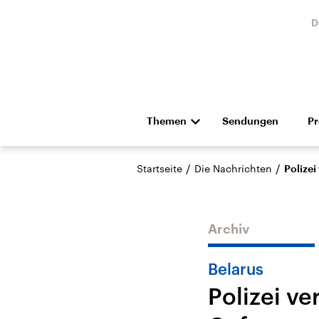
D
Themen
Sendungen
P
Die Nachrichten
Politik
/
/
Startseite
Die Nachrichten
Polize
Hörspiel und Feature
Musik
Archiv
Belarus
Polizei v
Landtagswahl Sachsen-
USA
Anhalt 2026
Aktuel