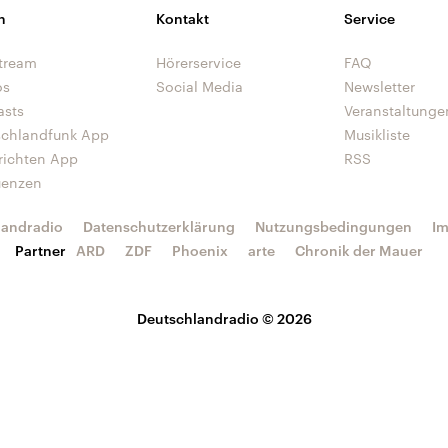
n
Kontakt
Service
tream
Hörerservice
FAQ
os
Social Media
Newsletter
asts
Veranstaltunge
schlandfunk App
Musikliste
richten App
RSS
uenzen
landradio
Datenschutzerklärung
Nutzungsbedingungen
I
Partner
ARD
ZDF
Phoenix
arte
Chronik der Mauer
Deutschlandradio © 2026