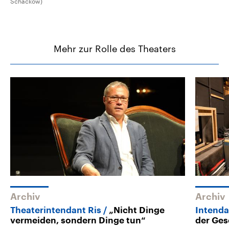
Schackow)
Mehr zur Rolle des Theaters
Archiv
Archiv
Theaterintendant Ris
„Nicht Dinge
Intend
vermeiden, sondern Dinge tun“
der Ges