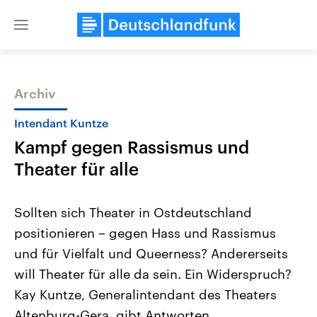
Close
menu
Archiv
Themen
Intendant Kuntze
Kampf gegen Rassismus und
Theater für alle
Sollten sich Theater in Ostdeutschland
positionieren – gegen Hass und Rassismus
Landtagswahl Sachsen-Anhalt
USA
und für Vielfalt und Queerness? Andererseits
2026
Aktuelle Beiträge, Analys
Alle Informationen
Hintergründe
will Theater für alle da sein. Ein Widerspruch?
Sachsen-Anhalt wählt am 6.
Wirtschaftlich und militäri
September 2026 einen neuen
gehören die Vereinigten S
Kay Kuntze, Generalintendant des Theaters
Landtag. Seit 2021 wird das
den mächtigsten Ländern 
Altenburg-Gera, gibt Antworten.
Bundesland von einer Koalition aus
mit großem Einfluss auf d