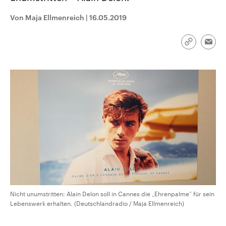
CDU, SPD und FDP regiert.-
aktuelle Weltgeschehen.
Umfragen, Prognosen,
Von Maja Ellmenreich
|
16.05.2019
Wahlprogramme, aktuelle Berichte
Sendungen
Programm
Podcasts
und Hintergründe zu den Parteien
und Kandidaten der anstehenden
Link
Wahl.
Emai
kopieren/te
Audio-Archiv
Nicht unumstritten: Alain Delon soll in Cannes die „Ehrenpalme“ für sein
Lebenswerk erhalten. (Deutschlandradio / Maja Ellmenreich)