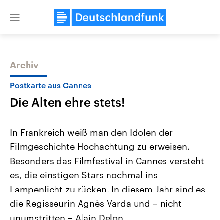
Close
menu
Archiv
Themen
Postkarte aus Cannes
Die Alten ehre stets!
In Frankreich weiß man den Idolen der
Filmgeschichte Hochachtung zu erweisen.
Besonders das Filmfestival in Cannes versteht
Landtagswahl Sachsen-Anhalt
USA
es, die einstigen Stars nochmal ins
2026
Aktuelle Beiträge, Analys
Alle Informationen
Lampenlicht zu rücken. In diesem Jahr sind es
Hintergründe
Sachsen-Anhalt wählt am 6.
Wirtschaftlich und militäri
die Regisseurin Agnès Varda und – nicht
September 2026 einen neuen
gehören die Vereinigten S
Landtag. Seit 2021 wird das
den mächtigsten Ländern 
unumstritten – Alain Delon.
Bundesland von einer Koalition aus
mit großem Einfluss auf d