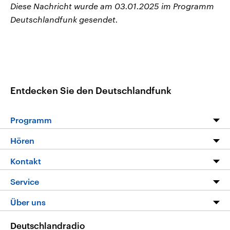
Diese Nachricht wurde am 03.01.2025 im Programm
Deutschlandfunk gesendet.
Entdecken Sie den Deutschlandfunk
Programm
Programm
Hören
Alle Sendungen
Livestream
Kontakt
Die Nachrichten
Audios
Hörerservice
Service
Nachrichtenleicht
Podcasts
Social Media
FAQ
Über uns
Neue Beiträge auf dlf.de
Deutschlandfunk App
Newsletter
Deutschlandradio
Themen-Schwerpunkte
Nachrichten App
Deutschlandradio