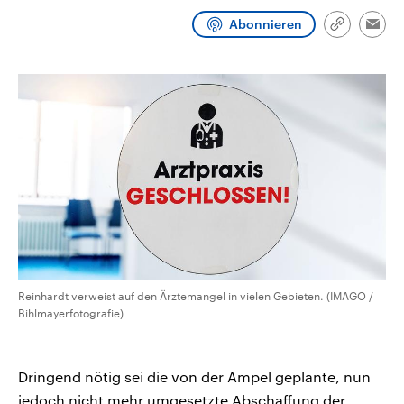
CDU, SPD und FDP regiert.-
aktuelle Weltgeschehen.
Abonnieren
Umfragen, Prognosen,
Link
Emai
Wahlprogramme, aktuelle Berichte
kopieren/te
Sendungen
Programm
Podcasts
und Hintergründe zu den Parteien
und Kandidaten der anstehenden
Wahl.
Audio-Archiv
Reinhardt verweist auf den Ärztemangel in vielen Gebieten. (IMAGO /
Bihlmayerfotografie)
Dringend nötig sei die von der Ampel geplante, nun
jedoch nicht mehr umgesetzte Abschaffung der