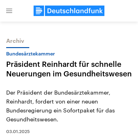
Close
menu
Archiv
Themen
Bundesärztekammer
Präsident Reinhardt für schnelle
Neuerungen im Gesundheitswesen
Der Präsident der Bundesärztekammer,
Reinhardt, fordert von einer neuen
Landtagswahl Sachsen-Anhalt
USA
Bundesregierung ein Sofortpaket für das
2026
Aktuelle Beiträge, Analys
Alle Informationen
Hintergründe
Gesundheitswesen.
Sachsen-Anhalt wählt am 6.
Wirtschaftlich und militäri
September 2026 einen neuen
gehören die Vereinigten S
03.01.2025
Landtag. Seit 2021 wird das
den mächtigsten Ländern 
Bundesland von einer Koalition aus
mit großem Einfluss auf d