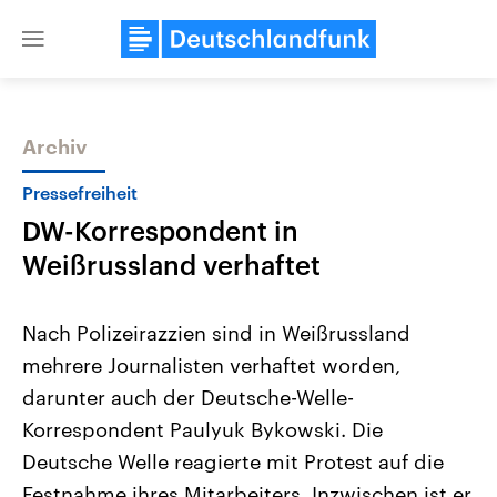
Close
menu
Archiv
Themen
Pressefreiheit
DW-Korrespondent in
Weißrussland verhaftet
Nach Polizeirazzien sind in Weißrussland
mehrere Journalisten verhaftet worden,
Landtagswahl Sachsen-Anhalt
USA
darunter auch der Deutsche-Welle-
2026
Aktuelle Beiträge, Analys
Alle Informationen
Hintergründe
Korrespondent Paulyuk Bykowski. Die
Sachsen-Anhalt wählt am 6.
Wirtschaftlich und militäri
September 2026 einen neuen
gehören die Vereinigten S
Deutsche Welle reagierte mit Protest auf die
Landtag. Seit 2021 wird das
den mächtigsten Ländern 
Festnahme ihres Mitarbeiters. Inzwischen ist er
Bundesland von einer Koalition aus
mit großem Einfluss auf d