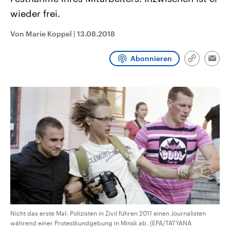
CDU, SPD und FDP regiert.-
aktuelle Weltgeschehen.
wieder frei.
Umfragen, Prognosen,
Wahlprogramme, aktuelle Berichte
Sendungen
Programm
Podcasts
und Hintergründe zu den Parteien
Von Marie Koppel
|
13.08.2018
und Kandidaten der anstehenden
Wahl.
Audio-Archiv
Abonnieren
Link
Emai
kopieren/te
Nicht das erste Mal: Polizisten in Zivil führen 2011 einen Journalisten
während einer Protestkundgebung in Minsk ab. (EPA/TATYANA