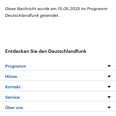
Diese Nachricht wurde am 15.05.2025 im Programm
Deutschlandfunk gesendet.
Entdecken Sie den Deutschlandfunk
Programm
Programm
Hören
Alle Sendungen
Livestream
Kontakt
Die Nachrichten
Audios
Hörerservice
Service
Nachrichtenleicht
Podcasts
Social Media
FAQ
Über uns
Neue Beiträge auf dlf.de
Deutschlandfunk App
Newsletter