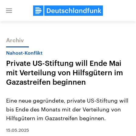
Close
menu
Archiv
Themen
Nahost-Konflikt
Private US-Stiftung will Ende Mai
mit Verteilung von Hilfsgütern im
Gazastreifen beginnen
Eine neue gegründete, private US-Stiftung will
Landtagswahl Sachsen-Anhalt
USA
bis Ende des Monats mit der Verteilung von
2026
Aktuelle Beiträge, Analys
Alle Informationen
Hintergründe
Hilfsgütern im Gazastreifen beginnen.
Sachsen-Anhalt wählt am 6.
Wirtschaftlich und militäri
September 2026 einen neuen
gehören die Vereinigten S
Landtag. Seit 2021 wird das
15.05.2025
den mächtigsten Ländern 
Bundesland von einer Koalition aus
mit großem Einfluss auf d