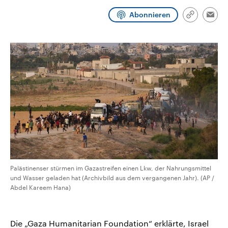
CDU, SPD und FDP regiert.-
aktuelle Weltgeschehen.
Umfragen, Prognosen,
Abonnieren
Link
Emai
Wahlprogramme, aktuelle Berichte
kopieren/te
Sendungen
Programm
Podcasts
und Hintergründe zu den Parteien
und Kandidaten der anstehenden
Wahl.
Audio-Archiv
Palästinenser stürmen im Gazastreifen einen Lkw, der Nahrungsmittel
und Wasser geladen hat (Archivbild aus dem vergangenen Jahr). (AP /
Abdel Kareem Hana)
Die „Gaza Humanitarian Foundation“ erklärte, Israel