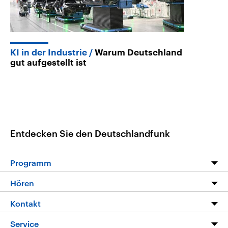
KI in der Industrie
Warum Deutschland
gut aufgestellt ist
Entdecken Sie den Deutschlandfunk
Programm
Programm
Hören
Alle Sendungen
Livestream
Kontakt
Die Nachrichten
Audios
Hörerservice
Service