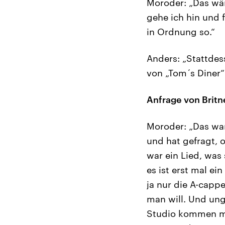
Moroder: „Das wäre
gehe ich hin und f
in Ordnung so.“
Anders: „Stattdes
von „Tom´s Diner
Anfrage von Britn
Moroder: „Das war
und hat gefragt, 
war ein Lied, was
es ist erst mal e
ja nur die A-capp
man will. Und ung
Studio kommen möc