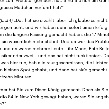
zum Weltstar gemacht hat. Sind Sie nun ein Genie 
ligiöses Mädchen verführt hat?“
(lacht)
„Das hat sie erzählt, aber ich glaube es nicht.
i gemacht, und wir haben dann sofort einen Erfolg
ann die längere Fassung gemacht haben, die 17 Minut
s sie wesentlich mehr stöhnt. Und da war das Proble
nd da waren mehrere Leute – ihr Mann, Pete Bello
siker oder zwei – und das hat nicht funktioniert. Da
l was hier tun, hab alle rausgeschmissen, die Lichte
en kleinen Spot gehabt, und dann hat sie's gemacht
ünfzehn Minuten.
er hat Sie zum Disco-König gemacht. Doch als Sie 
udio 54 in New York gewagt haben, waren Sie angeb
m?“