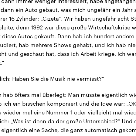
 dann immer weniger interessiert, habe angefangen
dann ein Auto gebaut, was mich ungefähr ein Jahr a
rer 16 Zylinder: „Cizeta“. Wir haben ungefähr acht S
pleite, denn 1992 war diese große Wirtschaftskrise w
 diese Autos gekauft. Dann hab ich hundert ander
tudiert, hab mehrere Shows gehabt, und ich hab ni
ht und geschaut hat, dass ich Arbeit kriege. Ich war
.“
lich: Haben Sie die Musik nie vermisst?“
h hab öfters mal überlegt: Man müsste eigentlich w
 ich ein bisschen komponiert und die Idee war: „O
u wieder mal eine Nummer 1 oder vielleicht mal wied
ch: „Was ist denn da der große Unterschied?“ Und d
 eigentlich eine Sache, die ganz automatisch gekom