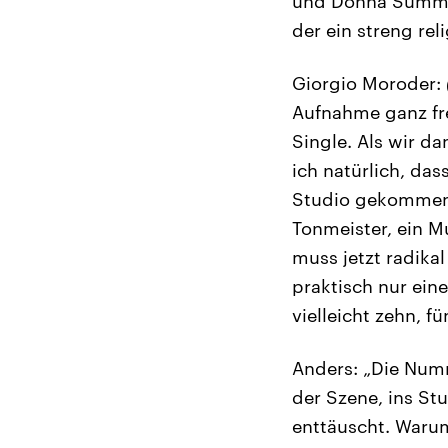
und Donna Summer 
der ein streng re
Giorgio Moroder:
Aufnahme ganz fre
Single. Als wir d
ich natürlich, das
Studio gekommen u
Tonmeister, ein Mu
muss jetzt radika
praktisch nur ein
vielleicht zehn, f
Anders: „Die Numm
der Szene, ins St
enttäuscht. Waru