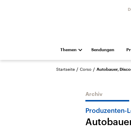
D
Themen
Sendungen
P
Die Nachrichten
Politik
/
/
Startseite
Corso
Autobauer, Disco
Hörspiel und Feature
Musik
Archiv
Produzenten-L
Autobauer
Landtagswahl Sachsen-
USA
Anhalt 2026
Aktuel