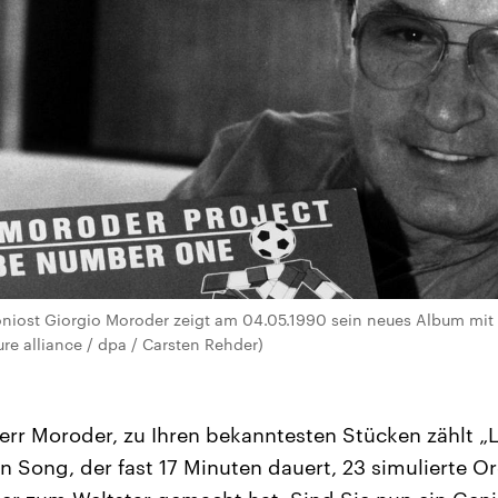
oniost Giorgio Moroder zeigt am 04.05.1990 sein neues Album mit
ure alliance / dpa / Carsten Rehder)
err Moroder, zu Ihren bekanntesten Stücken zählt „
in Song, der fast 17 Minuten dauert, 23 simulierte 