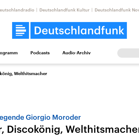
eutschlandradio
Deutschlandfunk Kultur
Deutschlandfunk No
rogramm
Podcasts
Audio-Archiv
Wirtschaft
Wissen
Kultur
Europa
Gesellschaf
könig, Welthitsmacher
egende Giorgio Moroder
, Discokönig, Welthitsmache
Nahostkonflikt
Iran
le Beiträge,
Aktuelle Lage und
Aktuelle Lage und