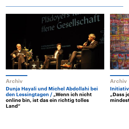
Archiv
Archiv
Dunja Hayali und Michel Abdollahi bei
Initiat
den Lessingtagen
„Wenn ich nicht
„Dass je
online bin, ist das ein richtig tolles
mindest
Land“