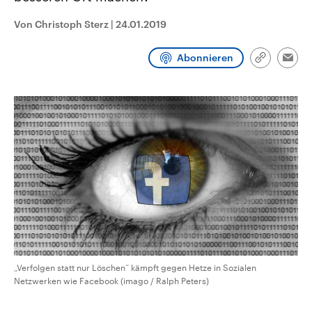
CDU, SPD und FDP regiert.-
aktuelle Weltgeschehen.
Umfragen, Prognosen,
Von Christoph Sterz
|
24.01.2019
Wahlprogramme, aktuelle Berichte
Sendungen
Programm
Podcasts
und Hintergründe zu den Parteien
und Kandidaten der anstehenden
Abonnieren
Link
Wahl.
Emai
kopieren/te
Audio-Archiv
„Verfolgen statt nur Löschen“ kämpft gegen Hetze in Sozialen
Netzwerken wie Facebook (imago / Ralph Peters)