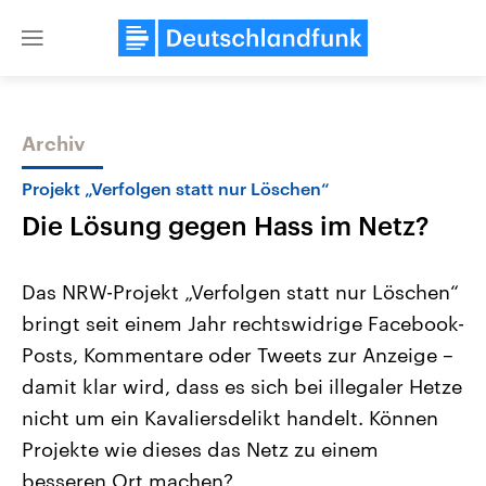
Close
menu
Archiv
Themen
Projekt „Verfolgen statt nur Löschen“
Die Lösung gegen Hass im Netz?
Das NRW-Projekt „Verfolgen statt nur Löschen“
bringt seit einem Jahr rechtswidrige Facebook-
Posts, Kommentare oder Tweets zur Anzeige –
Landtagswahl Sachsen-Anhalt
USA
damit klar wird, dass es sich bei illegaler Hetze
2026
Aktuelle Beiträge, Analys
Alle Informationen
nicht um ein Kavaliersdelikt handelt. Können
Hintergründe
Sachsen-Anhalt wählt am 6.
Wirtschaftlich und militäri
Projekte wie dieses das Netz zu einem
September 2026 einen neuen
gehören die Vereinigten S
Landtag. Seit 2021 wird das
den mächtigsten Ländern 
besseren Ort machen?
Bundesland von einer Koalition aus
mit großem Einfluss auf d