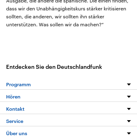
Ausgabe, die andere die spanische. Die einen finden,
dass wir den Unabhängigkeitskurs stärker kritisieren
sollten, die anderen, wir sollten ihn stärker
unterstützen. Was sollen wir da machen?“
Entdecken Sie den Deutschlandfunk
Programm
Programm
Hören
Alle Sendungen
Livestream
Kontakt
Die Nachrichten
Audios
Hörerservice
Service
Nachrichtenleicht
Podcasts
Social Media
FAQ
Über uns
Neue Beiträge auf dlf.de
Deutschlandfunk App