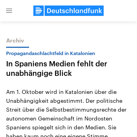
Close
menu
Archiv
Themen
Propagandaschlachtfeld in Katalonien
In Spaniens Medien fehlt der
unabhängige Blick
Am 1. Oktober wird in Katalonien über die
Unabhängigkeit abgestimmt. Der politische
Landtagswahl Sachsen-Anhalt
USA
Streit über die Selbstbestimmungsrechte der
2026
Aktuelle Beiträge, Analys
Alle Informationen
Hintergründe
autonomen Gemeinschaft im Nordosten
Sachsen-Anhalt wählt am 6.
Wirtschaftlich und militäri
September 2026 einen neuen
gehören die Vereinigten S
Spaniens spiegelt sich in den Medien. Sie
Landtag. Seit 2021 wird das
den mächtigsten Ländern 
haben kaum noch eine eigene Stimme.
Bundesland von einer Koalition aus
mit großem Einfluss auf d