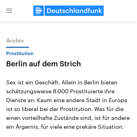
Close
menu
Archiv
Themen
Prostitution
Berlin auf dem Strich
Sex ist ein Geschäft. Allein in Berlin bieten
schätzungsweise 8.000 Prostituierte ihre
Dienste an. Kaum eine andere Stadt in Europa
Landtagswahl Sachsen-Anhalt
USA
ist so liberal bei der Prostitution. Was für die
2026
Aktuelle Beiträge, Analys
Alle Informationen
einen vorteilhafte Zustände sind, ist für andere
Hintergründe
Sachsen-Anhalt wählt am 6.
Wirtschaftlich und militäri
ein Ärgernis, für viele eine prekäre Situation.
September 2026 einen neuen
gehören die Vereinigten S
Landtag. Seit 2021 wird das
den mächtigsten Ländern 
Bundesland von einer Koalition aus
mit großem Einfluss auf d