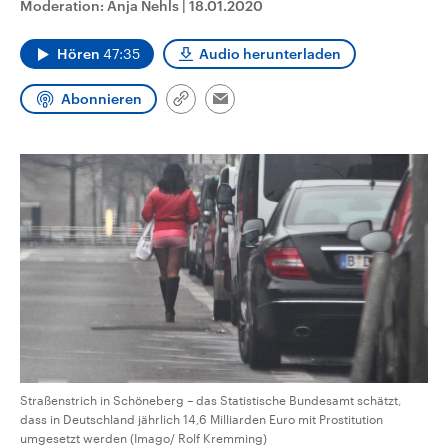
Moderation: Anja Nehls
|
18.01.2020
CDU, SPD und FDP regiert.-
aktuelle Weltgeschehen.
Umfragen, Prognosen,
Wahlprogramme, aktuelle Berichte
Hören
47:35
Audio herunterladen
Sendungen
Programm
Podcasts
und Hintergründe zu den Parteien
und Kandidaten der anstehenden
Wahl.
Abonnieren
Link
Email
Audio-Archiv
kopieren/teilen
Straßenstrich in Schöneberg – das Statistische Bundesamt schätzt,
dass in Deutschland jährlich 14,6 Milliarden Euro mit Prostitution
umgesetzt werden (Imago/ Rolf Kremming)