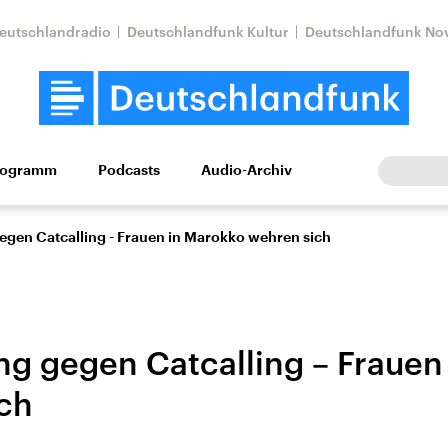
eutschlandradio
Deutschlandfunk Kultur
Deutschlandfunk No
rogramm
Podcasts
Audio-Archiv
Wirtschaft
Wissen
Kultur
Europa
Gesellschaf
egen Catcalling - Frauen in Marokko wehren sich
ng gegen Catcalling – Frauen
ch
Nahostkonflikt
Iran
le Beiträge,
Aktuelle Lage und
Aktuelle Lage und