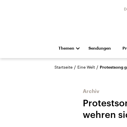
D
Themen
Sendungen
P
Die Nachrichten
Politik
/
/
Startseite
Eine Welt
Protestsong g
Hörspiel und Feature
Musik
Archiv
Protestso
wehren si
Landtagswahl Sachsen-
USA
Anhalt 2026
Aktuel