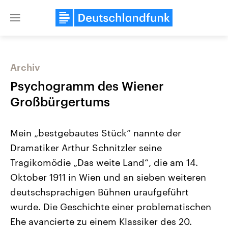
Close
menu
Archiv
Themen
Psychogramm des Wiener
Großbürgertums
Mein „bestgebautes Stück“ nannte der
Dramatiker Arthur Schnitzler seine
Tragikomödie „Das weite Land“, die am 14.
Oktober 1911 in Wien und an sieben weiteren
Landtagswahl Sachsen-Anhalt
USA
2026
Aktuelle Beiträge, Analys
deutschsprachigen Bühnen uraufgeführt
Alle Informationen
Hintergründe
Sachsen-Anhalt wählt am 6.
Wirtschaftlich und militäri
wurde. Die Geschichte einer problematischen
September 2026 einen neuen
gehören die Vereinigten S
Landtag. Seit 2021 wird das
den mächtigsten Ländern 
Ehe avancierte zu einem Klassiker des 20.
Bundesland von einer Koalition aus
mit großem Einfluss auf d