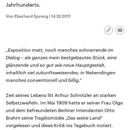
CDU, SPD und FDP regiert.-
aktuelle Weltgeschehen.
Jahrhunderts.
Umfragen, Prognosen,
Wahlprogramme, aktuelle Berichte
Von Eberhard Spreng
|
14.10.2011
Sendungen
Programm
Podcasts
und Hintergründe zu den Parteien
und Kandidaten der anstehenden
Wahl.
Audio-Archiv
Link
Emai
kopieren/te
„Exposition matt, noch manches schnarrende im
Dialog – als ganzes mein bestgebautes Stück, eine
glänzende und so gut wie neue Hauptgestalt,
inhaltlich viel zukunftsweisendes; in Nebendingen
manches conventionell und billig.“
Zeit seines Lebens litt Arthur Schnitzler an starken
Selbstzweifeln. Im Mai 1909 hatte er seiner Frau Olga
und dem befreundeten Berliner Intendanten Otto
Brahm seine Tragikomödie „Das weite Land“
vorgelesen und diese Kritik ins Tagebuch notiert.