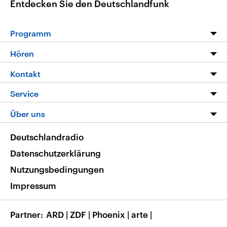
Entdecken Sie den Deutschlandfunk
Programm
Programm
Hören
Alle Sendungen
Livestream
Kontakt
Die Nachrichten
Audios
Hörerservice
Service
Nachrichtenleicht
Podcasts
Social Media
FAQ
Über uns
Neue Beiträge auf dlf.de
Deutschlandfunk App
Newsletter
Deutschlandradio
Themen-Schwerpunkte
Nachrichten App
Deutschlandradio
Veranstaltungen
Presse
Frequenzen
Datenschutzerklärung
Musikliste
Ausbildung und Karriere
Nutzungsbedingungen
RSS
Transparenz
Impressum
Korrekturen
Barrierefreiheit
Partner
ARD
|
ZDF
|
Phoenix
|
arte
|