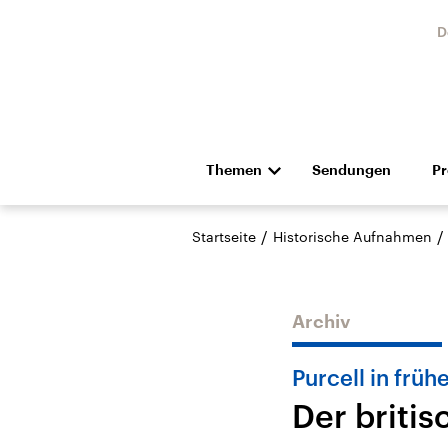
D
Themen
Sendungen
P
Die Nachrichten
Politik
/
/
Startseite
Historische Aufnahmen
Hörspiel und Feature
Musik
Archiv
Purcell in fr
Der briti
USA
Nahos
Aktuelle Beiträge,
Aktue