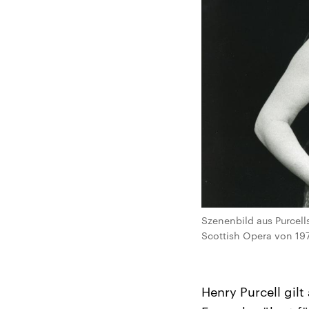
Szenenbild aus Purcell
Scottish Opera von 19
Henry Purcell gil