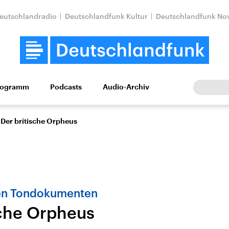
eutschlandradio
Deutschlandfunk Kultur
Deutschlandfunk No
rogramm
Podcasts
Audio-Archiv
Wirtschaft
Wissen
Kultur
Europa
Gesellschaf
Der britische Orpheus
ühen Tondokumenten
sche Orpheus
tkonflikt
Iran
Faktenchecks
In unseren Faktenc
lle Lage und
Aktuelle Lage und