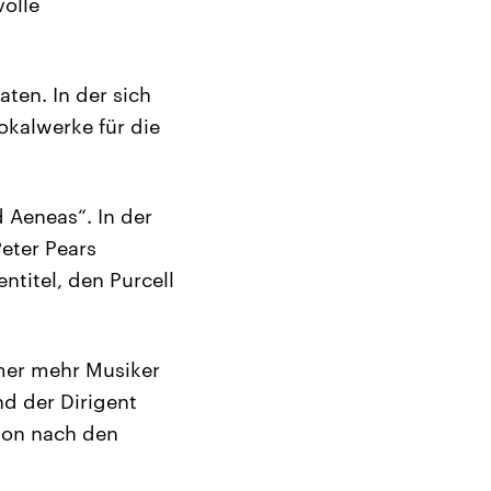
volle
ten. In der sich
okalwerke für die
 Aeneas“. In der
Peter Pears
ntitel, den Purcell
mer mehr Musiker
nd der Dirigent
tion nach den