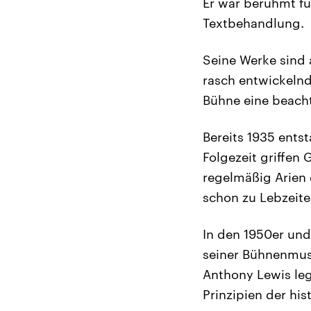
Er war berühmt fü
Textbehandlung.
Seine Werke sind 
rasch entwickelnd
Bühne eine beacht
Bereits 1935 ents
Folgezeit griffen 
regelmäßig Arien d
schon zu Lebzeiten
In den 1950er un
seiner Bühnenmusi
Anthony Lewis leg
Prinzipien der hi