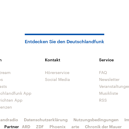
Entdecken Sie den Deutschlandfunk
n
Kontakt
Service
tream
Hörerservice
FAQ
os
Social Media
Newsletter
asts
Veranstaltunge
schlandfunk App
Musikliste
richten App
RSS
uenzen
landradio
Datenschutzerklärung
Nutzungsbedingungen
I
Partner
ARD
ZDF
Phoenix
arte
Chronik der Mauer