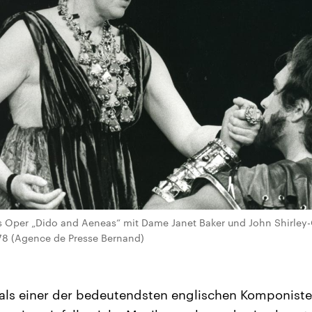
s Oper „Dido and Aeneas“ mit Dame Janet Baker und John Shirley-Q
78 (Agence de Presse Bernand)
t als einer der bedeutendsten englischen Komponist