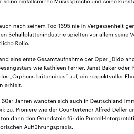
r seine einfallsreiche Musiksprache und seine kunst
auch nach seinem Tod 1695 nie in Vergessenheit gera
en Schallplattenindustrie spielten vor allem seine V
liche Rolle.
tand eine erste Gesamtaufnahme der Oper „Dido and
Gesangsstars wie Kathleen Ferrier, Janet Baker oder 
es „Orpheus britannicus“ auf, ein respektvoller Ehre
 erhielt.
d 60er Jahren wandten sich auch in Deutschland im
k zu. Pioniere wie der Countertenor Alfred Deller u
ten dann den Grundstein für die Purcell-Interpreta
storischen Aufführungspraxis.