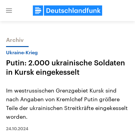
Close
menu
Archiv
Themen
Ukraine-Krieg
Putin: 2.000 ukrainische Soldaten
in Kursk eingekesselt
Im westrussischen Grenzgebiet Kursk sind
nach Angaben von Kremlchef Putin größere
Landtagswahl Sachsen-Anhalt
USA
Teile der ukrainischen Streitkräfte eingekesselt
2026
Aktuelle Beiträge, Analys
Alle Informationen
Hintergründe
worden.
Sachsen-Anhalt wählt am 6.
Wirtschaftlich und militäri
September 2026 einen neuen
gehören die Vereinigten S
24.10.2024
Landtag. Seit 2021 wird das
den mächtigsten Ländern 
Bundesland von einer Koalition aus
mit großem Einfluss auf d