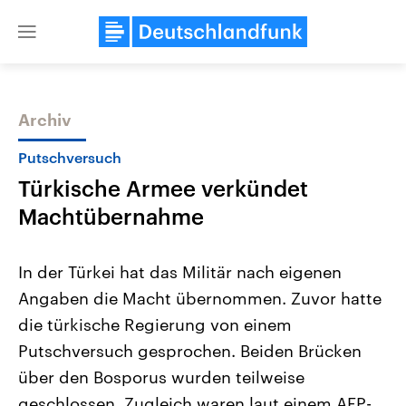
Close
menu
Archiv
Themen
Putschversuch
Türkische Armee verkündet
Machtübernahme
In der Türkei hat das Militär nach eigenen
Angaben die Macht übernommen. Zuvor hatte
Landtagswahl Sachsen-Anhalt
USA
die türkische Regierung von einem
2026
Aktuelle Beiträge, Analys
Alle Informationen
Hintergründe
Putschversuch gesprochen. Beiden Brücken
Sachsen-Anhalt wählt am 6.
Wirtschaftlich und militäri
September 2026 einen neuen
gehören die Vereinigten S
über den Bosporus wurden teilweise
Landtag. Seit 2021 wird das
den mächtigsten Ländern 
geschlossen. Zugleich waren laut einem AFP-
Bundesland von einer Koalition aus
mit großem Einfluss auf d