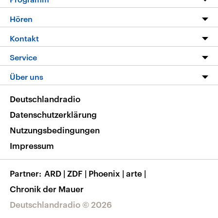
Programm
Hören
Alle Sendungen
Livestream
Kontakt
Die Nachrichten
Audios
Hörerservice
Service
Nachrichtenleicht
Podcasts
Social Media
FAQ
Über uns
Neue Beiträge auf dlf.de
Deutschlandfunk App
Newsletter
Deutschlandradio
Themen-Schwerpunkte
Nachrichten App
Deutschlandradio
Veranstaltungen
Presse
Frequenzen
Datenschutzerklärung
Musikliste
Ausbildung und Karriere
Nutzungsbedingungen
RSS
Transparenz
Impressum
Korrekturen
Barrierefreiheit
Partner
ARD
|
ZDF
|
Phoenix
|
arte
|
Chronik der Mauer
Deutschlandradio © 2026