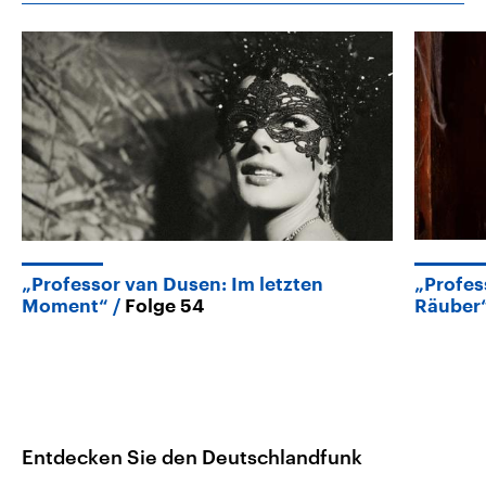
„Professor van Dusen: Im letzten
„Profes
Moment“
Folge 54
Räuber
Entdecken Sie den Deutschlandfunk