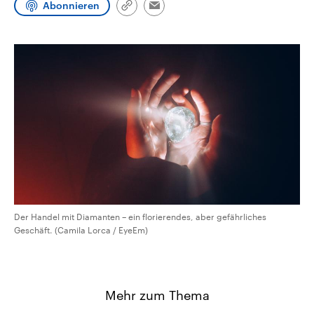
Abonnieren
CDU, SPD und FDP regiert.-
aktuelle Weltgeschehen.
Link
Email
Umfragen, Prognosen,
kopieren/teilen
Wahlprogramme, aktuelle Berichte
Sendungen
Programm
Podcasts
und Hintergründe zu den Parteien
und Kandidaten der anstehenden
Wahl.
Audio-Archiv
Der Handel mit Diamanten – ein florierendes, aber gefährliches
Geschäft. (Camila Lorca / EyeEm)
Mehr zum Thema