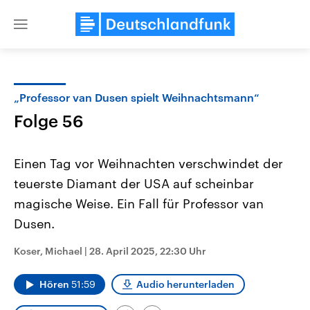
Close
menu
„Professor van Dusen spielt Weihnachtsmann“
Themen
Folge 56
Einen Tag vor Weihnachten verschwindet der
teuerste Diamant der USA auf scheinbar
magische Weise. Ein Fall für Professor van
Dusen.
Landtagswahl Sachsen-Anhalt
USA
Koser, Michael
|
28. April 2025, 22:30 Uhr
2026
Aktuelle Beiträge, Analys
Alle Informationen
Hintergründe
Sachsen-Anhalt wählt am 6.
Wirtschaftlich und militäri
Hören
51:59
Audio herunterladen
September 2026 einen neuen
gehören die Vereinigten S
Landtag. Seit 2021 wird das
den mächtigsten Ländern 
Bundesland von einer Koalition aus
mit großem Einfluss auf d