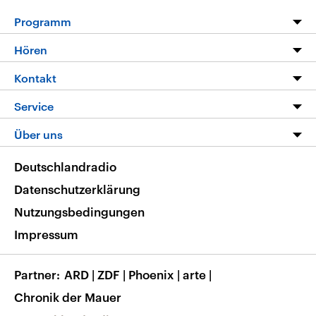
Programm
Programm
Hören
Alle Sendungen
Livestream
Kontakt
Die Nachrichten
Audios
Hörerservice
Service
Nachrichtenleicht
Podcasts
Social Media
FAQ
Über uns
Neue Beiträge auf dlf.de
Deutschlandfunk App
Newsletter
Deutschlandradio
Themen-Schwerpunkte
Nachrichten App
Deutschlandradio
Veranstaltungen
Presse
Frequenzen
Datenschutzerklärung
Musikliste
Ausbildung und Karriere
Nutzungsbedingungen
RSS
Transparenz
Impressum
Korrekturen
Barrierefreiheit
Partner
ARD
|
ZDF
|
Phoenix
|
arte
|
Chronik der Mauer